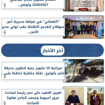
2026/2027 وتوضح...
”النعماني” في ضيافة مديرية أمن
سوهاج لتقديم التهنئة عقب تولي مدير
الأمن...
آخر الأخبار
ميزانية 16 مليون جنيه لتطوير حديقة
ناصر بأبوتيج.. نقلة حضارية تحافظ على...
تعيين العقيد على نصر رئيسا لمباحث
مرور أسيوط ومحمد الجاحر معاونا
للمباحث