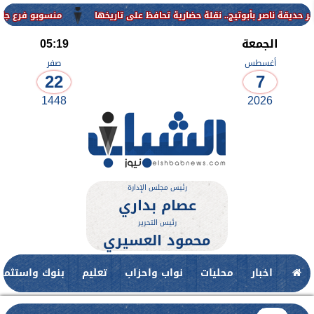
منسوبو فرع جامعة الأزهر ل
الجمعة
05:19
أغسطس
صفر
22
7
1448
2026
رئيس مجلس الإدارة
عصام بداري
رئيس التحرير
محمود العسيري
اخبار
محليات
نواب واحزاب
تعليم
بنوك واستثمار