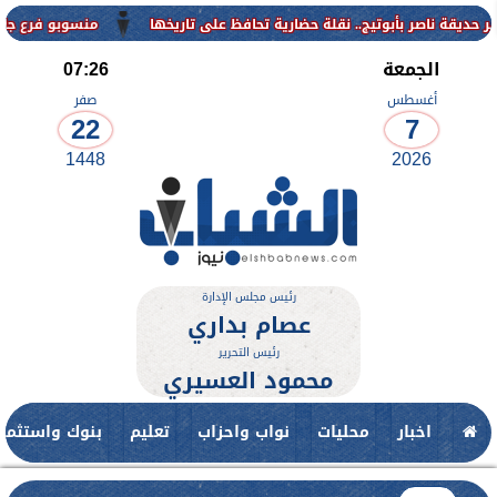
منسوبو فرع جامعة الأزهر للوج
الجمعة
07:26
أغسطس
صفر
22
7
1448
2026
رئيس مجلس الإدارة
عصام بداري
رئيس التحرير
محمود العسيري
اخبار
محليات
نواب واحزاب
تعليم
بنوك واستثمار