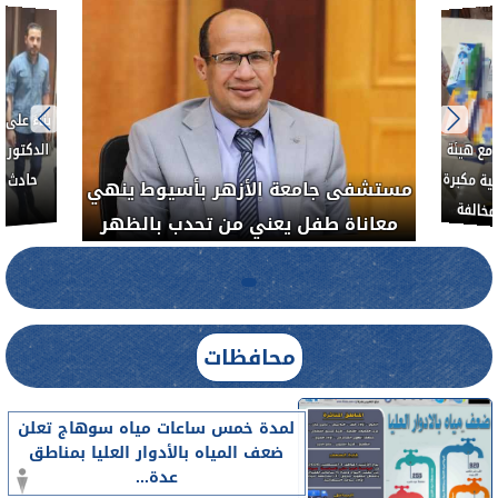
العلاج الحر بمنفلوط بالتعاون مع هيئة
مستشفى جامعة ال
الدواء المصرية يشن حملة رقابية مكبرة
معاناة طفل يعن
لضبط المنشآت الطبية المخالفة
.....
محافظات
لمدة خمس ساعات مياه سوهاج تعلن
ضعف المياه بالأدوار العليا بمناطق
عدة...