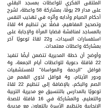
الملتقى الفكري للواعظات بمسجد البقلي
على مدار 29 يومًا، بمشاركة 58 واعظة، لشرح
أحكام الصيام وآدابه وأثره في تهذيب النفس
وتصحيح المفاهيم، فضلًا عن تنظيم 44 لقاءً
بالمساجد لمناقشة قضايا المرأة والإجابة على
استفسارات السيدات، و22 لقاءً توعويًا آخر
بمشاركة واعظات معتمدات.
وأوضح أن خطة المديرية تتضمن أيضًا تنفيذ
22 قافلة دعوية للواعظات أيام الجمعة، و4
قوافل "الرحمة والمواساة" للمستشفيات
ودور الأيتام، و4 قوافل لذوي الهمم من
الصم والبكم، بالإضافة إلى تنظيم 22 لقاءً
توعويًا بالمدارس بالتنسيق مع مديرية التربية
والتعليم، والمشاركة في 16 قافلة للصحة
الإنجابية وتنظيم الأسرة بالتعاون مع مديرية