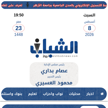
كتروني بالمدن الجامعية بجامعة الأزهر
تعرف على تفاصيل وشروط القبول
السبت
19:50
أغسطس
صفر
23
8
1448
2026
رئيس مجلس الإدارة
عصام بداري
رئيس التحرير
محمود العسيري
اخبار
محليات
نواب واحزاب
تعليم
بنوك واستثمار