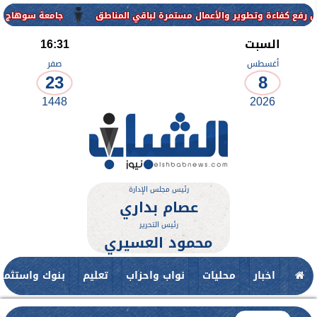
تطوير والأعمال مستمرة لباقي المناطق
جامعة سوهاج الأهلية تعلن فتح باب التقدم للقبو
السبت
16:31
أغسطس
صفر
23
8
1448
2026
رئيس مجلس الإدارة
عصام بداري
رئيس التحرير
محمود العسيري
اخبار
محليات
نواب واحزاب
تعليم
بنوك واستثمار