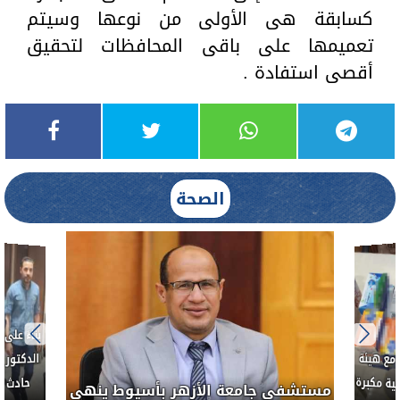
كسابقة هى الأولى من نوعها وسيتم
تعميمها على باقى المحافظات لتحقيق
أقصى استفادة .
الصحة
بناءً عل
الدكتور 
حادث أ
مع هيئة
ة مكبرة
مستشفى جامعة الأزهر بأسيوط ينهي