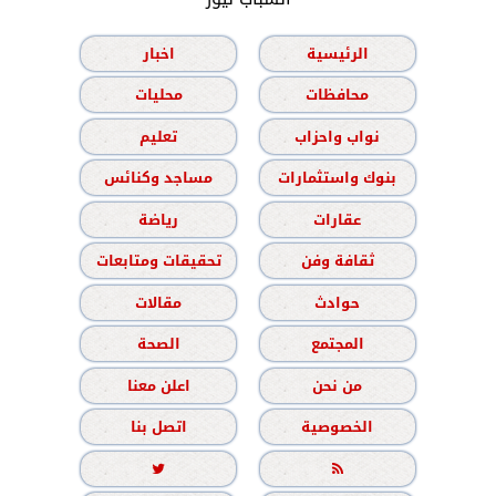
الرئيسية
اخبار
محافظات
محليات
نواب واحزاب
تعليم
بنوك واستثمارات
مساجد وكنائس
عقارات
رياضة
ثقافة وفن
تحقيقات ومتابعات
حوادث
مقالات
المجتمع
الصحة
من نحن
اعلن معنا
الخصوصية
اتصل بنا

