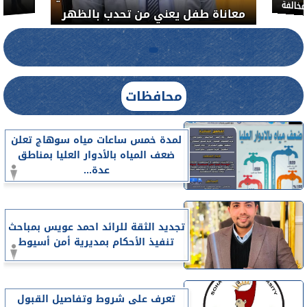
خالفة
معاناة طفل يعني من تحدب بالظهر
محافظات
لمدة خمس ساعات مياه سوهاج تعلن
ضعف المياه بالأدوار العليا بمناطق
عدة...
تجديد الثقة للرائد احمد عويس بمباحث
تنفيذ الأحكام بمديرية أمن أسيوط
تعرف على شروط وتفاصيل القبول