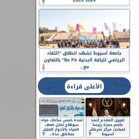
2024 /2025
جامعة أسيوط تشهد انطلاق ”اللقاء
الرياضي للياقة البدنية Be Fit” بالتعاون
مع...
الأعلى قراءة
تعيين المقدم أحمد
لمدة خمس ساعات مياه
عاصم حمزة رئيسا
سوهاج تعلن ضعف
لمباحث مركز شرطة
المياه بالأدوار العليا
أسيوط
بمناطق عدة...