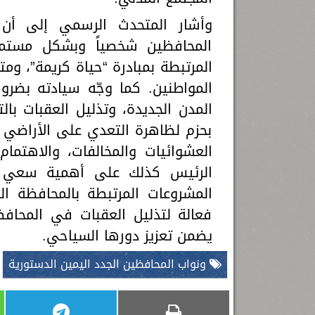
وأشار المتحدث الرسمي إلى أن
المحافظين شخصياً وبشكل مستمر 
المرتبطة بمبادرة “حياة كريمة”، ومت
المواطنين. كما وجّه سيادته بضرو
المدن الجديدة، وتذليل العقبات با
بحزم لظاهرة التعدي على الأراضي ال
العشوائيات والمخالفات، والاهتمام
الرئيس كذلك على أهمية سعي ك
المشروعات المرتبطة بالمحافظة ال
فعالة لتذليل العقبات في المحافظ
يضمن تعزيز دورها السياحي.
ونواب المحافظين الجدد اليمين الدستورية