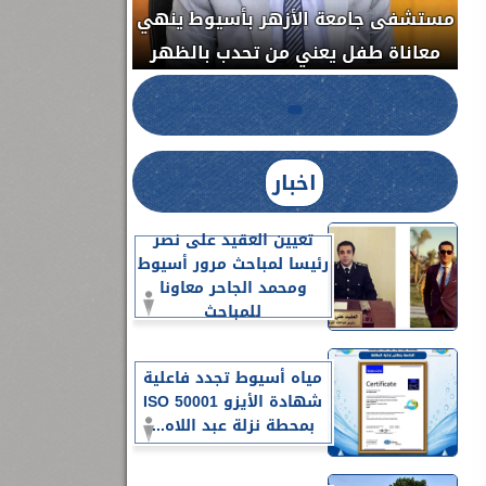
مستشفى جامعة الأزهر بأسيوط ينهي
الج
معاناة طفل يعني من تحدب بالظهر
اخبار
تعيين العقيد على نصر
رئيسا لمباحث مرور أسيوط
ومحمد الجاحر معاونا
للمباحث
مياه أسيوط تجدد فاعلية
شهادة الأيزو ISO 50001
بمحطة نزلة عبد اللاه...