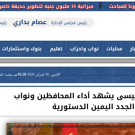
ميزانية 16 مليون جنيه لتطوير حديقة ناصر بأبوتيج.. نقلة حضارية تحافظ على تاريخها
عصام بداري
رئيس مجلس الإدارة
رئيس
ار
محليات
نواب واحزاب
تعليم
بنوك واستثمارات
الإثنين، 16 فبراير 2026
02:28 مـ
بتوقيت الق
سيسى يشهد أداء المحافظين ونواب
لجدد اليمين الدستورية
حدث بمستشفيات جامعة اسيوط....
فريق طبي بقسم الأنف والأذن
العلاج الحر بمنفلوط بالتعاون مع هيئة