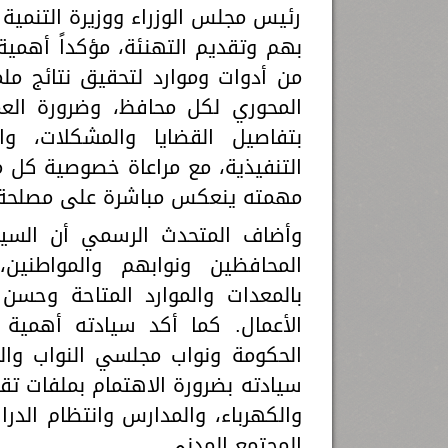
رئيس مجلس الوزراء ووزيرة التنمية ا
بهم وتقديم التهنئة، مؤكداً أهمي
من أدوات وموارد لتحقيق نتائج مل
المحوري لكل محافظ، وضرورة العمل
بتفاصيل القضايا والمشكلات، وا
التنفيذية، مع مراعاة خصوصية كل 
مهمته ينعكس مباشرة على مصلحة 
وأضاف المتحدث الرسمي أن السيد
المحافظين ونوابهم والمواطنين،
بالمعدات والموارد المتاحة وحسن 
الأعمال. كما أكد سيادته أهمية ا
الحكومة ونواب مجلسي النواب والش
سيادته بضرورة الاهتمام بملفات ت
والكهرباء، والمدارس وانتظام الدرا
المجتمع المدني.