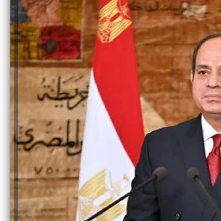
والحنجرة ينجح في استئصال ورم خبيث
الدواء المصرية يشن حملة رقابية مكبرة
لضبط المنشآت الطبية المخالفة
من...
.....