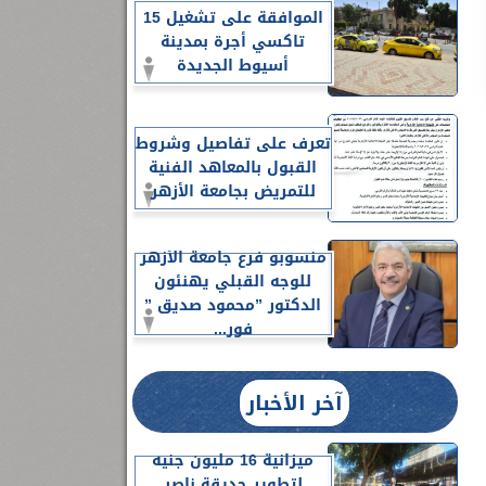
الموافقة على تشغيل 15
تاكسي أجرة بمدينة
أسيوط الجديدة
تعرف على تفاصيل وشروط
القبول بالمعاهد الفنية
للتمريض بجامعة الأزهر
منسوبو فرع جامعة الأزهر
للوجه القبلي يهنئون
الدكتور ”محمود صديق ”
فور...
آخر الأخبار
ميزانية 16 مليون جنيه
لتطوير حديقة ناصر