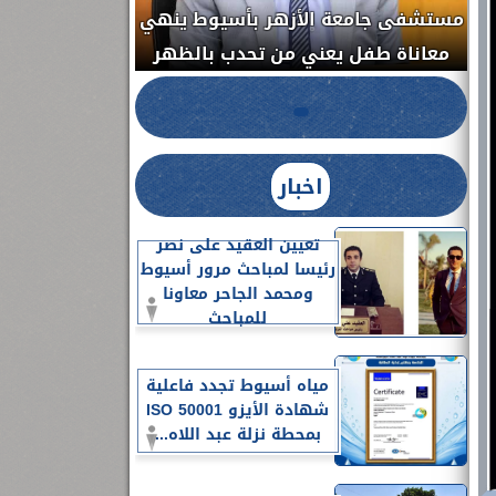
مستشفى جامعة الأزهر بأسيوط ينهي
الج
معاناة طفل يعني من تحدب بالظهر
اخبار
تعيين العقيد على نصر
رئيسا لمباحث مرور أسيوط
ومحمد الجاحر معاونا
للمباحث
مياه أسيوط تجدد فاعلية
شهادة الأيزو ISO 50001
بمحطة نزلة عبد اللاه...