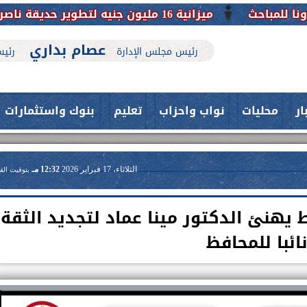
ميزانية 16 مليون جنيه لتطوير حديقة ناصر بأبوتيج.. نقلة حضارية تحافظ على تاريخها
عصام بداري
رئيس مجلس الإدارة
رئيس
ار
محليات
نواب واحزاب
تعليم
بنوك واستثمارات
الثلاثاء، 17 فبراير 2026
12:32 مـ
بتوقيت الق
 يهنئ الدكتور مينا عماد لتجديد الثقة
ائبا للمحافظ
حدث بمستشفيات جامعة اسيوط....
فريق طبي بقسم الأنف والأذن
العلاج الحر بمنفلوط بالتعاون مع هيئة