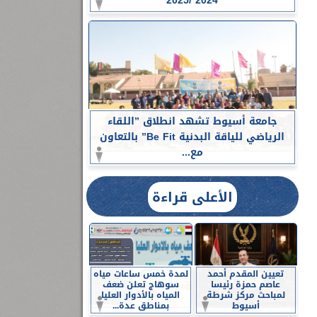
2024 /2025
جامعة أسيوط تشهد انطلاق ”اللقاء
الرياضي للياقة البدنية Be Fit” بالتعاون
مع...
الأعلى قراءة
تعيين المقدم أحمد
لمدة خمس ساعات مياه
عاصم حمزة رئيسا
سوهاج تعلن ضعف
لمباحث مركز شرطة
المياه بالأدوار العليا
أسيوط
بمناطق عدة...