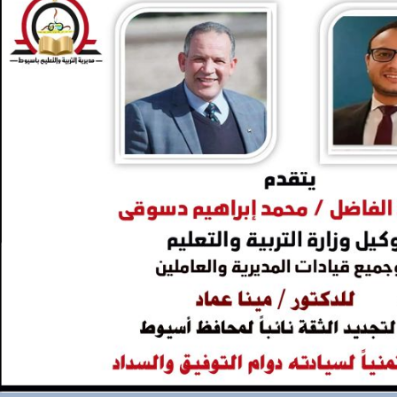
والحنجرة ينجح في استئصال ورم خبيث
الدواء المصرية يشن حملة رقابية مكبرة
لضبط المنشآت الطبية المخالفة
من...
.....