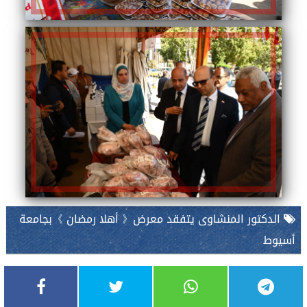
الدكتور المنشاوى يتفقد معرض《 أهلا رمضان 》بجامعة
أسيوط