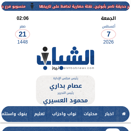
منسوبو فرع جامعة الأزهر للوجه 
الجمعة
02:06
أغسطس
صفر
21
7
1448
2026
رئيس مجلس الإدارة
عصام بداري
رئيس التحرير
محمود العسيري
اخبار
محليات
نواب واحزاب
تعليم
بنوك واستثمار