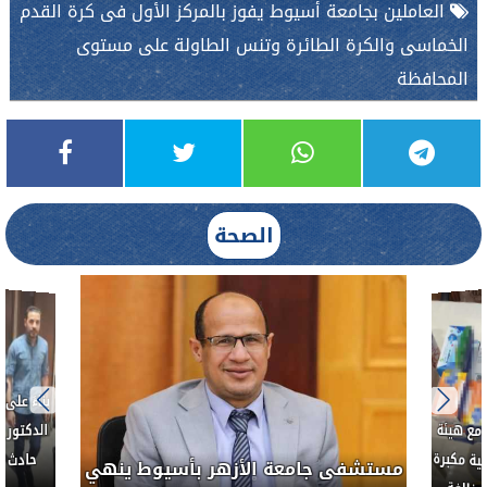
العاملين بجامعة أسيوط يفوز بالمركز الأول فى كرة القدم
الخماسى والكرة الطائرة وتنس الطاولة على مستوى
المحافظة
الصحة
العلاج الحر بمنفلوط بالتعاون مع هيئة
ث
مستشفى جامع
الدواء المصرية يشن حملة رقابية مكبرة