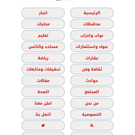
الرئيسية
اخبار
محافظات
محليات
نواب واحزاب
تعليم
بنوك واستثمارات
مساجد وكنائس
عقارات
رياضة
ثقافة وفن
تحقيقات ومتابعات
حوادث
مقالات
المجتمع
الصحة
من نحن
اعلن معنا
الخصوصية
اتصل بنا

