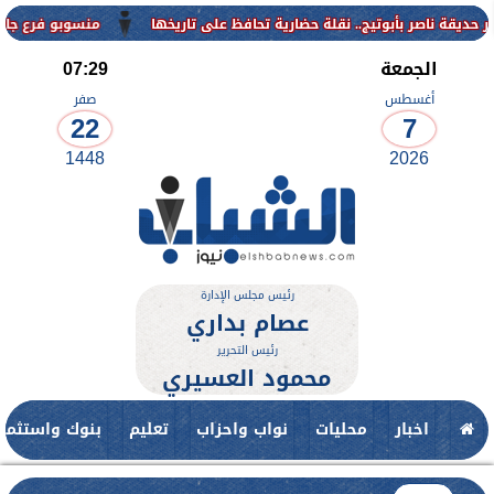
منسوبو فرع جامعة الأزهر للوجه
الجمعة
07:29
أغسطس
صفر
22
7
1448
2026
رئيس مجلس الإدارة
عصام بداري
رئيس التحرير
محمود العسيري
اخبار
محليات
نواب واحزاب
تعليم
بنوك واستثمار