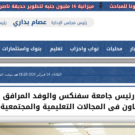
يزانية 16 مليون جنيه لتطوير حديقة ناصر بأبوتيج.. نقلة حضارية تحافظ على تاريخها
عصام بداري
رئيس مجلس الإدارة
رئيس
ار
محليات
نواب واحزاب
تعليم
بنوك واستثمارات
الثلاثاء، 24 فبراير 2026
11:23 صـ
بتوقيت الق
رئيس جامعة سفنكس والوفد المرافق
عاون فى المجالات التعليمية والمجتمعية
حدث بمستشفيات جامعة اسيوط....
فريق طبي بقسم الأنف والأذن
العلاج الحر بمنفلوط بالتعاون مع هيئة