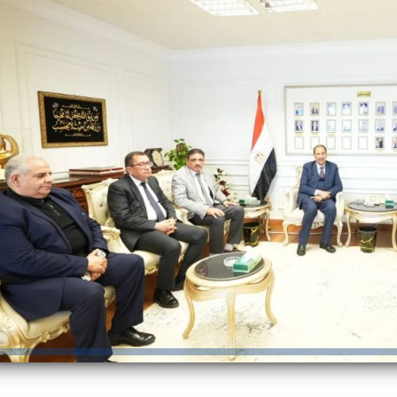
والحنجرة ينجح في استئصال ورم خبيث
الدواء المصرية يشن حملة رقابية مكبرة
لضبط المنشآت الطبية المخالفة
من...
.....