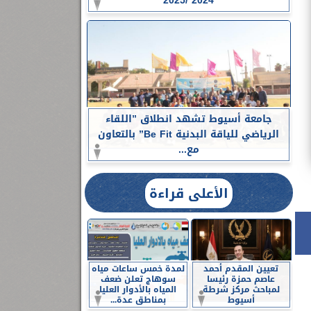
2024 /2025
جامعة أسيوط تشهد انطلاق ”اللقاء
الرياضي للياقة البدنية Be Fit” بالتعاون
مع...
الأعلى قراءة
تعيين المقدم أحمد
لمدة خمس ساعات مياه
عاصم حمزة رئيسا
سوهاج تعلن ضعف
لمباحث مركز شرطة
المياه بالأدوار العليا
أسيوط
بمناطق عدة...