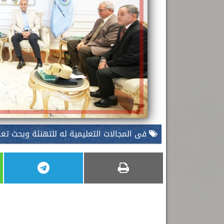
فى المجالات التعليمية له للتهنئة وبحث تعز