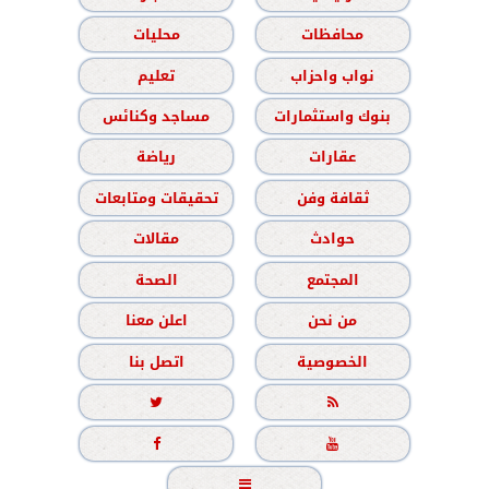
محافظات
محليات
نواب واحزاب
تعليم
بنوك واستثمارات
مساجد وكنائس
عقارات
رياضة
ثقافة وفن
تحقيقات ومتابعات
حوادث
مقالات
المجتمع
الصحة
من نحن
اعلن معنا
الخصوصية
اتصل بنا




