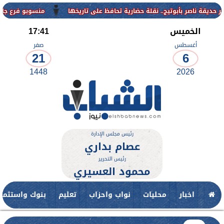
منسوبو فرع جامعة الأزهر للوجه ال
الخميس
17:41
أغسطس
صفر
21
6
1448
2026
رئيس مجلس الإدارة
عصام بداري
رئيس التحرير
محمود العسيري
اخبار
محليات
نواب واحزاب
تعليم
بنوك واستثمار