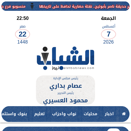
منسوبو فرع جامعة الأزه
الجمعة
22:50
أغسطس
صفر
22
7
1448
2026
رئيس مجلس الإدارة
عصام بداري
رئيس التحرير
محمود العسيري
اخبار
محليات
نواب واحزاب
تعليم
بنوك واستثمار