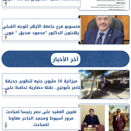
منسوبو فرع جامعة الأزهر للوجه القبلي
يهنئون الدكتور ”محمود صديق ” فور...
آخر الأخبار
ميزانية 16 مليون جنيه لتطوير حديقة
ناصر بأبوتيج.. نقلة حضارية تحافظ على...
تعيين العقيد على نصر رئيسا لمباحث
مرور أسيوط ومحمد الجاحر معاونا
للمباحث