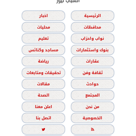
الشباب نيوز
الرئيسية
اخبار
محافظات
محليات
نواب واحزاب
تعليم
بنوك واستثمارات
مساجد وكنائس
عقارات
رياضة
ثقافة وفن
تحقيقات ومتابعات
حوادث
مقالات
المجتمع
الصحة
من نحن
اعلن معنا
الخصوصية
اتصل بنا

