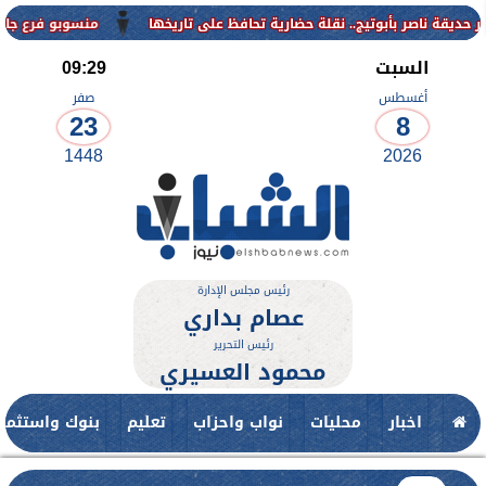
منسوبو فرع جامعة الأزهر للوجه ال
السبت
09:29
أغسطس
صفر
23
8
1448
2026
رئيس مجلس الإدارة
عصام بداري
رئيس التحرير
محمود العسيري
اخبار
محليات
نواب واحزاب
تعليم
بنوك واستثمار