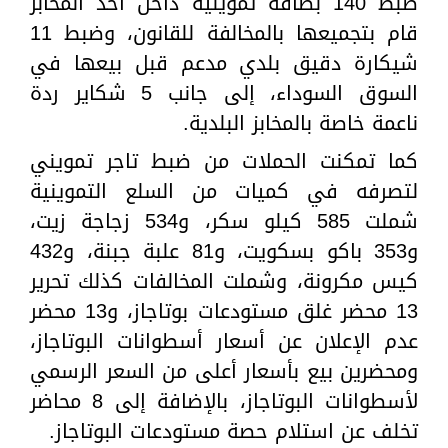
ضبط 140 بطاقة تموينية داخل أحد المخابز
قام بتجميعها بالمخالفة للقانون، وضبط 11
شيكارة دقيق بلدي مدعم قبل بيعها في
السوق السوداء، إلى جانب 5 شكاير ردة
ناعمة خاصة بالمخابز البلدية.
كما تمكنت الحملات من ضبط تاجر تمويني
لتصرفه في كميات من السلع التموينية
شملت 585 كيلو سكر، و534 زجاجة زيت،
و353 باكو بسكويت، و81 علبة جبنة، و432
كيس مكرونة، وشملت المخالفات كذلك تحرير
13 محضر غلق مستودعات بوتاجاز، و13 محضر
عدم الإعلان عن أسعار أسطوانات البوتاجاز،
ومحضرين بيع بأسعار أعلى من السعر الرسمي
لأسطوانات البوتاجاز، بالإضافة إلى 8 محاضر
تخلف عن استلام حصة مستودعات البوتاجاز.