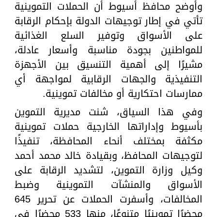
وأوضح محافظ أسيوط أن الحملات التموينية
تأتي في إطار توجيهات الدولة بإحكام الرقابة
على الأسواق وتوفير السلع الغذائية
للمواطنين بجودة مناسبة وأسعار عادلة،
مشيرًا إلى أهمية التنسيق بين الأجهزة
التنفيذية والجهات الرقابية لمواجهة أي
ممارسات احتكارية أو مخالفات تموينية.
وفي هذا السياق، شنت مديرية التموين
بأسيوط وإداراتها الخارجية حملات تموينية
مكثفة بمختلف أنحاء المحافظة، تنفيذًا
لتوجيهات المحافظ، وبقيادة خالد محمد أحمد
وكيل وزارة التموين، لتشديد الرقابة على
الأسواق والمنشآت التموينية وضبط
المخالفات، وأسفرت الحملات عن تحرير 645
محضرًا تموينيًا متنوعًا، منها 533 محضرًا في