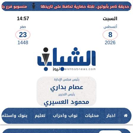
منسوبو فرع جامعة الأزهر للوجه ال
السبت
14:57
أغسطس
صفر
23
8
1448
2026
رئيس مجلس الإدارة
عصام بداري
رئيس التحرير
محمود العسيري
اخبار
محليات
نواب واحزاب
تعليم
بنوك واستثمار