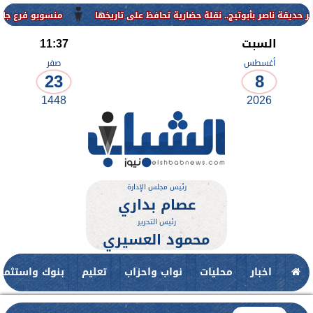
منسوبو فرع جامعة الأزهر للوجه
السبت
11:37
أغسطس
صفر
23
8
1448
2026
رئيس مجلس الإدارة
عصام بداري
رئيس التحرير
محمود العسيري
اخبار
محليات
نواب واحزاب
تعليم
بنوك واستثمار