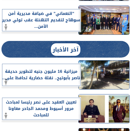
”النعماني” في ضيافة مديرية أمن
سوهاج لتقديم التهنئة عقب تولي مدير
الأمن...
آخر الأخبار
ميزانية 16 مليون جنيه لتطوير حديقة
ناصر بأبوتيج.. نقلة حضارية تحافظ على...
تعيين العقيد على نصر رئيسا لمباحث
مرور أسيوط ومحمد الجاحر معاونا
للمباحث