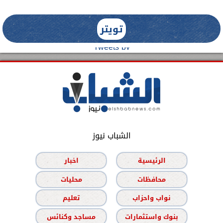
تويتر
Tweets by
الشباب نيوز
الرئيسية
اخبار
محافظات
محليات
نواب واحزاب
تعليم
بنوك واستثمارات
مساجد وكنائس