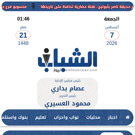
منسوبو فرع جامعة الأزهر للوجه ا
الجمعة
01:46
أغسطس
صفر
21
7
1448
2026
رئيس مجلس الإدارة
عصام بداري
رئيس التحرير
محمود العسيري
اخبار
محليات
نواب واحزاب
تعليم
بنوك واستثمار