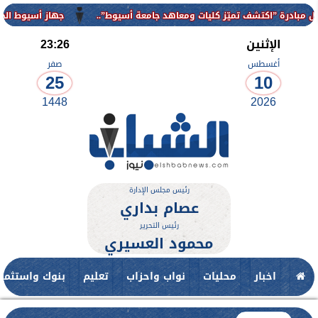
شف تميّز كليات ومعاهد جامعة أسيوط”..
جهاز أسيوط الجديدة يواصل أ
الإثنين
23:26
أغسطس
صفر
25
10
1448
2026
رئيس مجلس الإدارة
عصام بداري
رئيس التحرير
محمود العسيري
اخبار
محليات
نواب واحزاب
تعليم
بنوك واستثمار