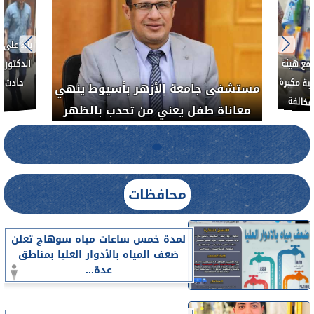
بناءً عل
الدكتور 
حادث أ
مع هيئة
ة مكبرة
مستشفى جامعة الأزهر بأسيوط ينهي
خالفة
معاناة طفل يعني من تحدب بالظهر
محافظات
لمدة خمس ساعات مياه سوهاج تعلن
ضعف المياه بالأدوار العليا بمناطق
عدة...