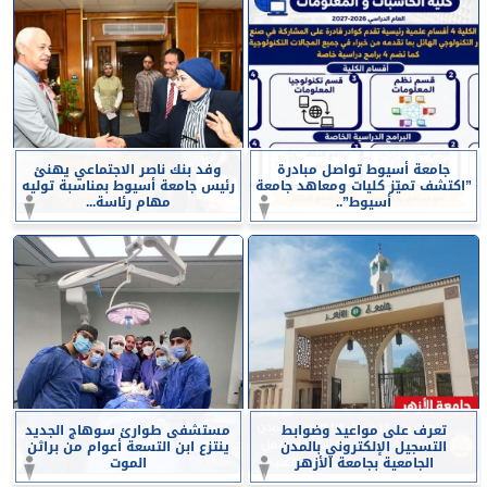
جامعة أسيوط تواصل مبادرة
وفد بنك ناصر الاجتماعي يهنئ
”اكتشف تميّز كليات ومعاهد جامعة
رئيس جامعة أسيوط بمناسبة توليه
أسيوط”..
مهام رئاسة...
تعرف على مواعيد وضوابط
مستشفى طوارئ سوهاج الجديد
التسجيل الإلكتروني بالمدن
ينتزع ابن التسعة أعوام من براثن
الجامعية بجامعة الأزهر
الموت