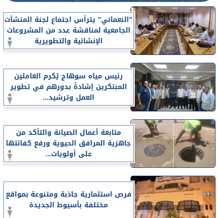
”النعماني” يترأس اجتماع لجنة المنشآت
الجامعية لمناقشة عدد من المشروعات
الإنشائية والتطويرية
رئيس مياه سوهاج يُكرم العاملين
المبتكرين إشادةً بدورهم في تطوير
العمل وترشيد...
متابعة أعمال الصيانة والتأكد من
جاهزية المرافق الحيوية ورفع كفائتها
على أولويات...
فرص استثمارية جاذبة ومتنوعة بمواقع
مختلفة بأسيوط الجديدة