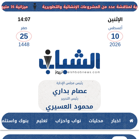
 من المشروعات الإنشائية والتطويرية
ميزانية 16 مليون جنيه لتطوير حديقة ناصر بأبوتيج.. نقلة حضارية تحافظ على تاريخها
الإثنين
14:07
أغسطس
صفر
25
10
1448
2026
رئيس مجلس الإدارة
عصام بداري
رئيس التحرير
محمود العسيري
اخبار
محليات
نواب واحزاب
تعليم
بنوك واستثمار