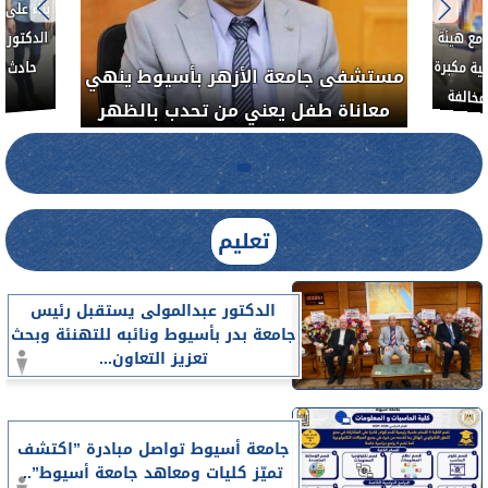
بناءً عل
الدكتور 
حادث أ
مع هيئة
ة مكبرة
مستشفى جامعة الأزهر بأسيوط ينهي
خالفة
معاناة طفل يعني من تحدب بالظهر
تعليم
الدكتور عبدالمولى يستقبل رئيس
جامعة بدر بأسيوط ونائبه للتهنئة وبحث
تعزيز التعاون...
جامعة أسيوط تواصل مبادرة ”اكتشف
تميّز كليات ومعاهد جامعة أسيوط”..