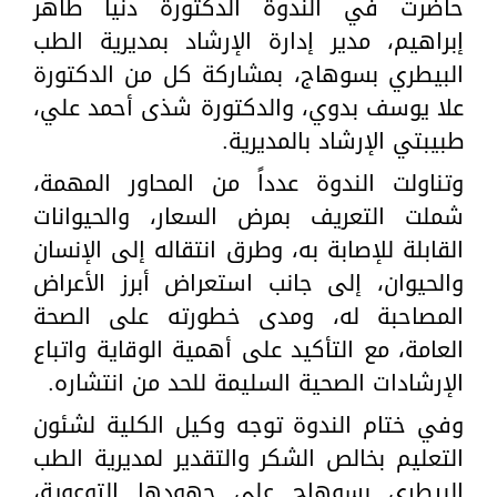
حاضرت في الندوة الدكتورة دنيا طاهر
إبراهيم، مدير إدارة الإرشاد بمديرية الطب
البيطري بسوهاج، بمشاركة كل من الدكتورة
علا يوسف بدوي، والدكتورة شذى أحمد علي،
طبيبتي الإرشاد بالمديرية.
وتناولت الندوة عدداً من المحاور المهمة،
شملت التعريف بمرض السعار، والحيوانات
القابلة للإصابة به، وطرق انتقاله إلى الإنسان
والحيوان، إلى جانب استعراض أبرز الأعراض
المصاحبة له، ومدى خطورته على الصحة
العامة، مع التأكيد على أهمية الوقاية واتباع
الإرشادات الصحية السليمة للحد من انتشاره.
وفي ختام الندوة توجه وكيل الكلية لشئون
التعليم بخالص الشكر والتقدير لمديرية الطب
البيطري بسوهاج على جهودها التوعوية،