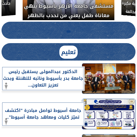
مستشفى جامعة الأزهر
واء المصرية يشن حملة رقابية مكبرة
معاناة طفل يعني من 
لضبط المنشآت الطبية المخالفة
.....
تعليم
الدكتور عبدالمولى يستقبل رئيس
جامعة بدر بأسيوط ونائبه للتهنئة وبحث
تعزيز التعاون...
جامعة أسيوط تواصل مبادرة ”اكتشف
تميّز كليات ومعاهد جامعة أسيوط”..