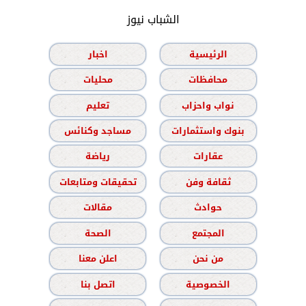
الشباب نيوز
الرئيسية
اخبار
محافظات
محليات
نواب واحزاب
تعليم
بنوك واستثمارات
مساجد وكنائس
عقارات
رياضة
ثقافة وفن
تحقيقات ومتابعات
حوادث
مقالات
المجتمع
الصحة
من نحن
اعلن معنا
الخصوصية
اتصل بنا