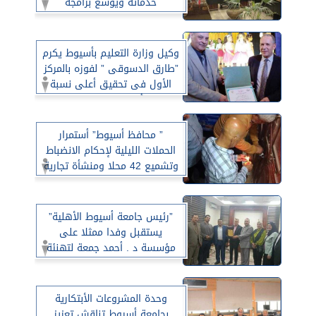
خدماته ويوسع برامجه
وكيل وزارة التعليم بأسيوط يكرم
”طارق الدسوقى ” لفوزه بالمركز
الأول فى تحقيق أعلى نسبة
توريد أرباح للمدرسة المنتجة
” محافظ أسيوط” أستمرار
الحملات الليلية لإحكام الانضباط
وتشميع 42 محلا ومنشأة تجارية
مخالفة لقرار الغلق
”رئيس جامعة أسيوط الأهلية”
يستقبل وفدا ممثلا على
مؤسسة د . أحمد جمعة لتهنئة
سيادته عن منصبه الجديد وبحث
تعزيز أواصره التعاون المشترك
وحدة المشروعات الأبتكارية
بجامعة أسيوط تناقش تعزيز