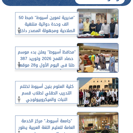
”مديرية تموين أسيوط” ضبط 50
الف وحدة دوائية منتهية
الصلاحية ومجهولة المصدر داخل
صيدلية غير مرخصة بالبدارى
”محافظ أسيوط” يعلن بدء موسم
حصاد القمح 2026 وتوريد 387
طنا فى اليوم الأول و28 موقعا
جاهزا لأستقبال المحصول حتى
منتصف أغسطس
كلية العلوم بنين أسيوط تختتم
التدريب الحقلي لطلاب قسم
النبات والميكروبيولوجي
بالإسكندرية لتعزيز مهارتهم
البحثية
”جامعة أسيوط،” مركز الخدمة
العامة لتعليم اللغة العربية يطور