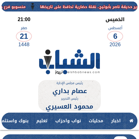
منسوبو فرع جامعة الأزهر للوجه
الخميس
21:00
أغسطس
صفر
21
6
1448
2026
رئيس مجلس الإدارة
عصام بداري
رئيس التحرير
محمود العسيري
اخبار
محليات
نواب واحزاب
تعليم
بنوك واستثمار