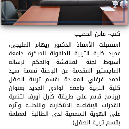
كتب- فاتن الخطيب
استقبلت الأستاذ الدكتور ريهام المليجي،
عميد كلية التربية للطفولة المبكرة جامعة
أسيوط لجنة المناقشة والحكم لرسالة
الماجستير المقدمة من الباحثة نسمة سيد
أحمد فرغلي المعيدة بقسم تربية الطفل
كلية التربية جامعة الوادي الجديد بعنوان
(برنامج قائم على طريقة كارل أورف لتنمية
القدرات الإيقاعية الابتكارية واللحنية وأثره
على الهوية السمعية لدى الطالبة المعلمة
بقسم تربية الطفل).