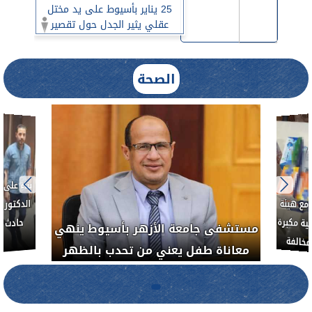
25 يناير بأسيوط على يد مختل
عقلي يثير الجدل حول تقصير
الرعاية النفسية
الصحة
...
ذن
العلاج الحر بمنفلوط بالتعاون مع هيئة
خبيث
مستشفى جا
الدواء المصرية يشن حملة رقابية مكبرة
معاناة طف
لضبط المنشآت الطبية المخالفة.....