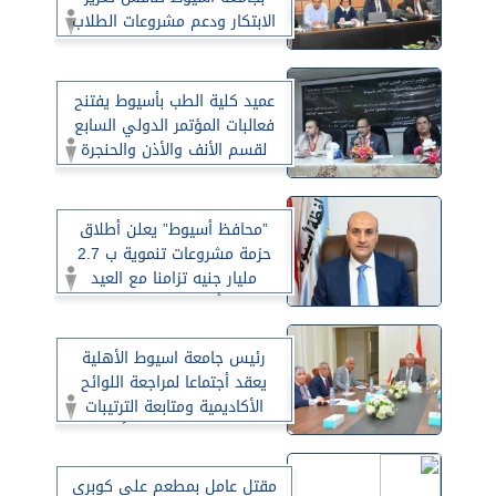
الابتكار ودعم مشروعات الطلاب
عميد كلية الطب بأسيوط يفتنح
فعالبات المؤتمر الدولي السابع
لقسم الأنف والأذن والحنجرة
”محافظ أسيوط” يعلن أطلاق
حزمة مشروعات تنموية ب 2.7
مليار جنيه تزامنا مع العيد
القومي أفتتاح عدد منها ووضع
حجر الأساس لأخرى
رئيس جامعة اسيوط الأهلية
يعقد أجتماعا لمراجعة اللوائح
الأكاديمية ومتابعة الترتيبات
اللازمة لتخريج الدفعة الأولى من
طلاب عدد من كليات الجامعة
مقتل عامل بمطعم على كوبرى