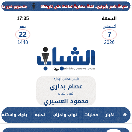
منسوبو فرع جامعة الأزهر للوجه ا
الجمعة
17:35
أغسطس
صفر
22
7
1448
2026
رئيس مجلس الإدارة
عصام بداري
رئيس التحرير
محمود العسيري
اخبار
محليات
نواب واحزاب
تعليم
بنوك واستثمار