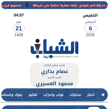
منسوبو فرع جامعة الأزهر ل
الخميس
04:07
أغسطس
صفر
21
6
1448
2026
رئيس مجلس الإدارة
عصام بداري
رئيس التحرير
محمود العسيري
اخبار
محليات
نواب واحزاب
تعليم
بنوك واستثمار