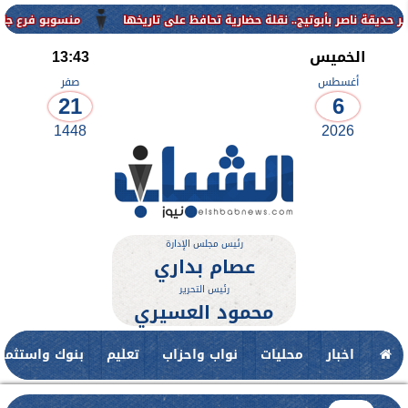
منسوبو فرع جامعة الأزهر للوجه القبلي
الخميس
13:43
أغسطس
صفر
21
6
1448
2026
رئيس مجلس الإدارة
عصام بداري
رئيس التحرير
محمود العسيري
اخبار
محليات
نواب واحزاب
تعليم
بنوك واستثمار