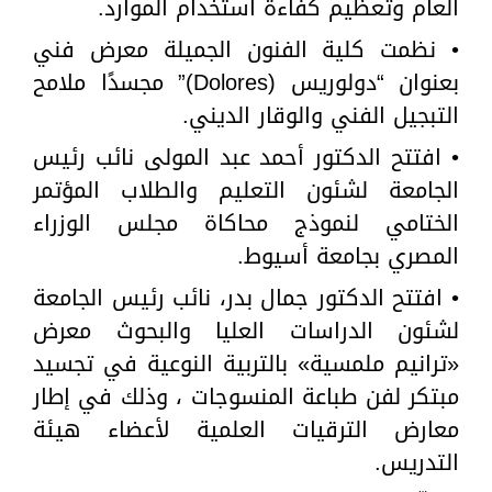
العام وتعظيم كفاءة استخدام الموارد.
• نظمت كلية الفنون الجميلة معرض فني
بعنوان “دولوريس (Dolores)” مجسدًا ملامح
التبجيل الفني والوقار الديني.
• افتتح الدكتور أحمد عبد المولى نائب رئيس
الجامعة لشئون التعليم والطلاب المؤتمر
الختامي لنموذج محاكاة مجلس الوزراء
المصري بجامعة أسيوط.
• افتتح الدكتور جمال بدر، نائب رئيس الجامعة
لشئون الدراسات العليا والبحوث معرض
«ترانيم ملمسية» بالتربية النوعية في تجسيد
مبتكر لفن طباعة المنسوجات ، وذلك في إطار
معارض الترقيات العلمية لأعضاء هيئة
التدريس.