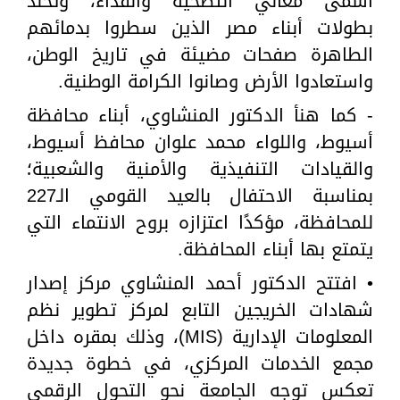
أسمى معاني التضحية والفداء، وتُخلّد
بطولات أبناء مصر الذين سطروا بدمائهم
الطاهرة صفحات مضيئة في تاريخ الوطن،
واستعادوا الأرض وصانوا الكرامة الوطنية.
- كما هنأ الدكتور المنشاوي، أبناء محافظة
أسيوط، واللواء محمد علوان محافظ أسيوط،
والقيادات التنفيذية والأمنية والشعبية؛
بمناسبة الاحتفال بالعيد القومي الـ227
للمحافظة، مؤكدًا اعتزازه بروح الانتماء التي
يتمتع بها أبناء المحافظة.
• افتتح الدكتور أحمد المنشاوي مركز إصدار
شهادات الخريجين التابع لمركز تطوير نظم
المعلومات الإدارية (MIS)، وذلك بمقره داخل
مجمع الخدمات المركزي، في خطوة جديدة
تعكس توجه الجامعة نحو التحول الرقمي