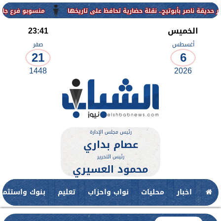
منسوبو فرع جامعة الأزهر للوج
الخميس
23:41
أغسطس
صفر
21
6
1448
2026
رئيس مجلس الإدارة
عصام بداري
رئيس التحرير
محمود العسيري
اخبار
محليات
نواب واحزاب
تعليم
بنوك واستثمار