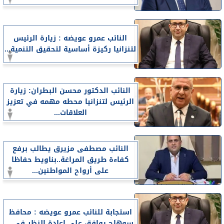
النائب عمرو عويضه : زيارة الرئيس
لتنزانيا ركيزة أساسية لتحقيق التنمية...
النائب الدكتور محسن البطران: زيارة
الرئيس لتنزانيا محطه مهمه في تعزيز
العلاقات...
النائب مصطفى مزيرق يطالب برفع
كفاءة طريق المراغة..بناويط حفاظا
على أرواح المواطنين...
استجابة للنائب عمرو عويضه : محافظ
سوهاج يوافق على اعادة النظر فى...