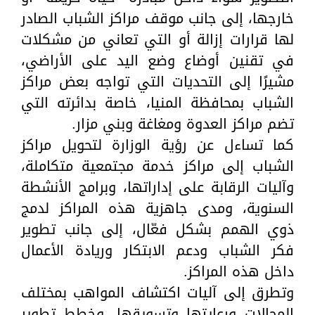
خارجها، إلى جانب موقف مراكز الشباب الصادر
لها قرارات إزالة أو التي تعاني من مشكلات
في تقنين أوضاع وضع اليد على الأراضي،
مشيرًا إلى التحديات التي تواجه بعض مراكز
الشباب بمحافظة المنيا، خاصة بدائرته التي
تضم مراكز العدوة ومغاغة وبني مزار.
كما تساءل عن رؤية الوزارة لتحويل مراكز
الشباب إلى مراكز خدمة مجتمعية متكاملة،
وآليات الرقابة على إداراتها، وبرامج الأنشطة
السنوية، ومدى جاهزية هذه المراكز لدمج
ذوي الهمم بشكل فعّال، إلى جانب تطوير
فكر الشباب ودعم الابتكار وريادة الأعمال
داخل هذه المراكز.
وتطرق إلى آليات اكتشاف المواهب بمختلف
المجالات ورعايتها وتسويقها، وخطط تطوير