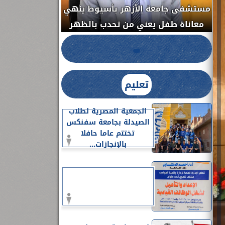
مستشفى جامعة ا
الدواء المصرية يشن حملة رقابية مكبرة
معاناة طفل يعن
لضبط المنشآت الطبية المخالفة.....
تعليم
الجمعية المصرية لطلاب
الصيدلة بجامعة سفنكس
تختتم عاما حافلا
بالإنجازات...