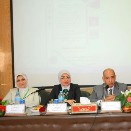
رئيس جامعة بني سويف نجاحاً طبياً
والحنجرة ينجح في استئصال ورم خبيث
جديد بمستشفيات الجامعة
...
من...