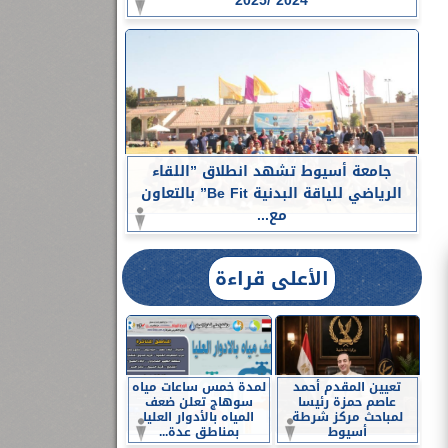
2024 /2025
جامعة أسيوط تشهد انطلاق ”اللقاء
الرياضي للياقة البدنية Be Fit” بالتعاون
مع...
الأعلى قراءة
تعيين المقدم أحمد
لمدة خمس ساعات مياه
عاصم حمزة رئيسا
سوهاج تعلن ضعف
لمباحث مركز شرطة
المياه بالأدوار العليا
أسيوط
بمناطق عدة...