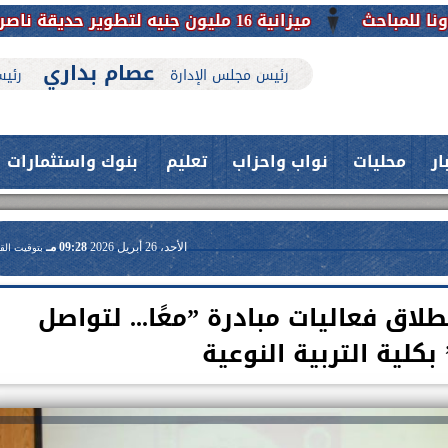
عصام بداري
رئيس مجلس الإدارة
رئيس
ار
محليات
نواب واحزاب
تعليم
بنوك واستثمارات
الأحد، 26 أبريل 2026
09:28 مـ
بتوقيت الق
ق فعاليات مبادرة ”معًا... لتواصل
كلية التربية النوعية
حدث بمستشفيات جامعة اسيوط....
اعلن الدكتور طارق على ، القائم بأعمال
فريق طبي بقسم الأنف والأذن