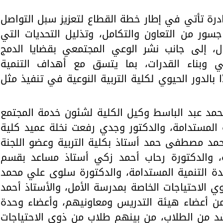
درة تأتي في إطار خطة القطاع لتعزيز سبل التواصل
جسور من التعاون والتكامل، وتذليل التحديات التي
 إلى جانب نشر الوعي المجتمعي بقضايا الدمج
عي وبناء القدرات، بما يتسق مع أهداف التنمية
ورؤية مصر 2030، مشيدًا بالدور الحيوي لكلية التربية النوعية في تنفيذ مثل
مد عبد الباسط وكيل الكلية لشئون خدمة المجتمع
ة المستدامة، والدكتور وجدي رفعت نخلة عميد كلية
 محمد مصطفى حمد أستاذ بكلية التربية وعضو اللجنة
مة، والدكتورة رحاب أحمد زكي أستاذ مساعد بقسم
وحدة التنمية المستدامة، والدكتورة سلوى علي محمد
 الاحتياجات الخاصة بمدرسة الأمل، والأستاذ أحمد
 من أعضاء هيئة التدريس ومعاونيهم، وأعضاء وحدة
حشد من الطلاب، من بينهم طلاب من ذوي الاحتياجات