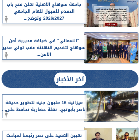
جامعة سوهاج الأهلية تعلن فتح باب
التقدم للقبول للعام الجامعي
2026/2027 وتوضح...
”النعماني” في ضيافة مديرية أمن
سوهاج لتقديم التهنئة عقب تولي مدير
الأمن...
آخر الأخبار
ميزانية 16 مليون جنيه لتطوير حديقة
ناصر بأبوتيج.. نقلة حضارية تحافظ على...
تعيين العقيد على نصر رئيسا لمباحث