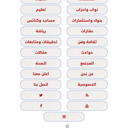
نواب واحزاب
تعليم
بنوك واستثمارات
مساجد وكنائس
عقارات
رياضة
ثقافة وفن
تحقيقات ومتابعات
حوادث
مقالات
المجتمع
الصحة
من نحن
اعلن معنا
الخصوصية
اتصل بنا





جميع الحقوق محفوظة
©
2020 - 2026 - الشباب نيوز