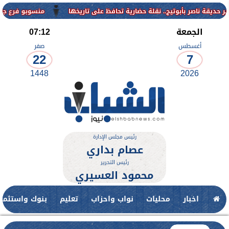
منسوبو فرع جامعة الأزهر لل
الجمعة
07:12
أغسطس
صفر
22
7
1448
2026
رئيس مجلس الإدارة
عصام بداري
رئيس التحرير
محمود العسيري
اخبار
محليات
نواب واحزاب
تعليم
بنوك واستثمار