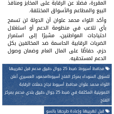
المقررة، فضلًا عن الرقابة على المخابز ومنافذ
البيع والمطاعم والأسواق المختلفة.
وأكد اللواء محمد علوان أن الدولة لن تسمح
بأي تلاعب في منظومة الدعم أو استغلال
احتياجات المواطنين، مشيرًا إلى استمرار
الضربات الرقابية الحاسمة ضد المخالفين بكل
حزم، حفاظًا على المال العام وضمان وصول
الدعم لمستحقيه.
محافظ أسيوط: ضبط 25 جوال دقيق مدعم قبل تهريبها
للسوق السوداء بمركز الفتح أسيوط/محمود العسيري أعلن
اللواء محمد علوان محافظ أسيوط نجاح حملات الرقابة
التموينية المكثفة في ضبط 25 جوال دقيق بلدي مدعم بمركز
الفتح
قبل تهريبها وإعادة طرحها بالسو