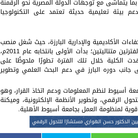
 بما يتماشى مع توجهات الدولة المصرية نحو الرقمنة
دعم بيئة تعليمية حديثة تعتمد على التكنولوجيا
اءات الأكاديمية والإدارية البارزة، حيث شغل منصب
عميد كلية العلوم بـجامعة أسيوط لفترتين متتاليتين؛ بدأت الأولى بانتخابه عام 2011م،
ى عام 2018م، وشهدت الكلية خلال تلك الفترة تطورًا ملحوظًا على
لى جانب دوره البارز في دعم البحث العلمي وتطوير
 أسيوط لنظم المعلومات ودعم اتخاذ القرار، وهو
حول الرقمي، وتطوير الأنظمة الإلكترونية، وميكنة
ة قوية لمنظومة العمل بجامعة أسيوط الأهلية.
يين الدكتور حسن الهواري مستشارًا للتحول الرقمي