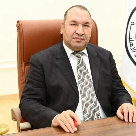
والحنجرة ينجح في استئصال ورم خبيث
الدواء المصرية يشن حملة رقابية مكبرة
لضبط المنشآت الطبية المخالفة
من...
.....