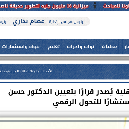
ميزانية 16 مليون جنيه لتطوير حديقة ناصر بأبوتيج.. نقلة حضارية تحافظ على تاريخها
عصام بداري
رئيس مجلس الإدارة
رئيس
ار
محليات
نواب واحزاب
تعليم
بنوك واستثمارات
الأحد، 10 مايو 2026
03:20 مـ
بتوقيت الق
ة يُصدر قرارًا بتعيين الدكتور حسن
تشارًا للتحول الرقمي
حدث بمستشفيات جامعة اسيوط....
فريق طبي بقسم الأنف والأذن
العلاج الحر بمنفلوط بالتعاون مع هيئة