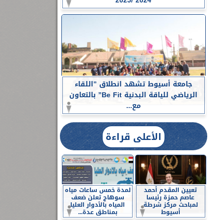
2024 /2025
جامعة أسيوط تشهد انطلاق ”اللقاء
الرياضي للياقة البدنية Be Fit” بالتعاون
مع...
الأعلى قراءة
تعيين المقدم أحمد
لمدة خمس ساعات مياه
عاصم حمزة رئيسا
سوهاج تعلن ضعف
لمباحث مركز شرطة
المياه بالأدوار العليا
أسيوط
بمناطق عدة...