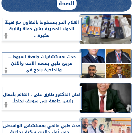
الصحة
العلاج الحر بمنفلوط بالتعاون مع هيئة
الدواء المصرية يشن حملة رقابية
مكبرة...
حدث بمستشفيات جامعة اسيوط....
فريق طبي بقسم الأنف والأذن
والحنجرة ينجح في...
اعلن الدكتور طارق على ، القائم بأعمال
رئيس جامعة بني سويف نجاحاً...
حدث طبي عالمي بمستشفى الواسطى
.. حقن أول حالتين سكتة دماغية