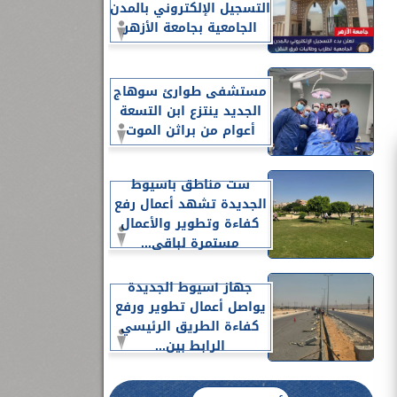
التسجيل الإلكتروني بالمدن
الجامعية بجامعة الأزهر
مستشفى طوارئ سوهاج
الجديد ينتزع ابن التسعة
أعوام من براثن الموت
ست مناطق بأسيوط
الجديدة تشهد أعمال رفع
كفاءة وتطوير والأعمال
مستمرة لباقي...
جهاز أسيوط الجديدة
يواصل أعمال تطوير ورفع
كفاءة الطريق الرئيسي
الرابط بين...