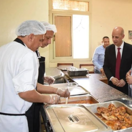
والحنجرة ينجح في استئصال ورم خبيث
الدواء المصرية يشن حملة رقابية مكبرة
لضبط المنشآت الطبية المخالفة
من...
.....