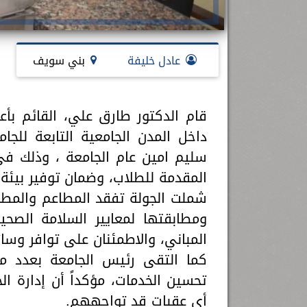
عادل خليفة
بني سويف
قام الدكتور طارق علي، القائم بأ
داخل المدن الجامعية التابعة للجا
سليم امين عام الجامعة ، وذلك ف
المقدمة للطلاب، وضمان توفير بيئة 
شملت الجولة تفقد المطاعم والمطاب
ومطابقتها لمعايير السلامة الصحي
المباني، والاطمئنان على توافر وسائ
كما التقى رئيس الجامعة بعدد م
تحسين الخدمات، مؤكداً أن إدارة الج
أي عقبات قد تواجههم.