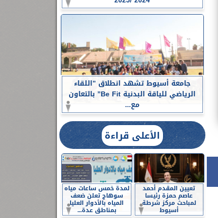
2024 /2025
جامعة أسيوط تشهد انطلاق ”اللقاء
الرياضي للياقة البدنية Be Fit” بالتعاون
مع...
الأعلى قراءة
تعيين المقدم أحمد
لمدة خمس ساعات مياه
عاصم حمزة رئيسا
سوهاج تعلن ضعف
لمباحث مركز شرطة
المياه بالأدوار العليا
أسيوط
بمناطق عدة...