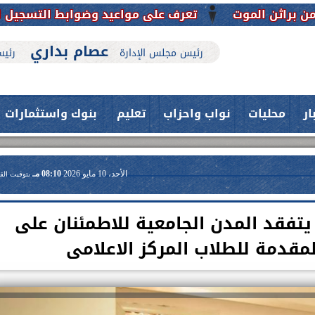
تعرف على مواعيد وضوابط التسجيل الإلكتروني بالمدن الج
عصام بداري
رئيس مجلس الإدارة
رئيس
ار
محليات
نواب واحزاب
تعليم
بنوك واستثمارات
الأحد، 10 مايو 2026
08:10 مـ
بتوقيت الق
فقد المدن الجامعية للاطمئنان على
قدمة للطلاب المركز الاعلامى
حدث بمستشفيات جامعة اسيوط....
فريق طبي بقسم الأنف والأذن
العلاج الحر بمنفلوط بالتعاون مع هيئة