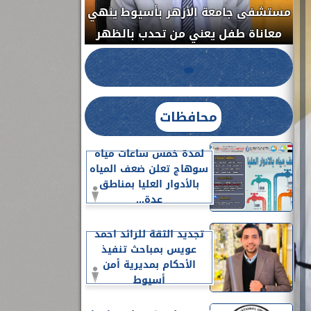
مستشفى جامعة الأزهر بأسيوط ينهي
الج
معاناة طفل يعني من تحدب بالظهر
محافظات
لمدة خمس ساعات مياه
سوهاج تعلن ضعف المياه
بالأدوار العليا بمناطق
عدة...
تجديد الثقة للرائد احمد
عويس بمباحث تنفيذ
الأحكام بمديرية أمن
أسيوط