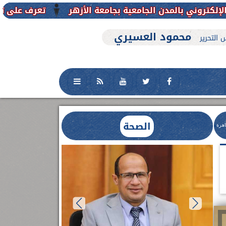
امعية بجامعة الأزهر
تعرف على تفاصيل وشروط القبول
محمود العسيري
 التحرير
الصحة
اهرة
بناءً على تكليفات
الدكتور أحمد عب
حادث أبنوب ب