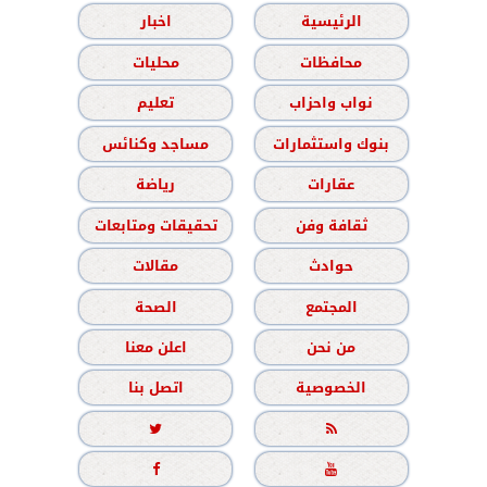
الرئيسية
اخبار
محافظات
محليات
نواب واحزاب
تعليم
بنوك واستثمارات
مساجد وكنائس
عقارات
رياضة
ثقافة وفن
تحقيقات ومتابعات
حوادث
مقالات
المجتمع
الصحة
من نحن
اعلن معنا
الخصوصية
اتصل بنا



