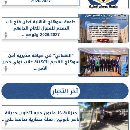
2026/2027
جامعة سوهاج الأهلية تعلن فتح باب
التقدم للقبول للعام الجامعي
2026/2027 وتوضح...
”النعماني” في ضيافة مديرية أمن
سوهاج لتقديم التهنئة عقب تولي مدير
الأمن...
آخر الأخبار
ميزانية 16 مليون جنيه لتطوير حديقة
ناصر بأبوتيج.. نقلة حضارية تحافظ على...