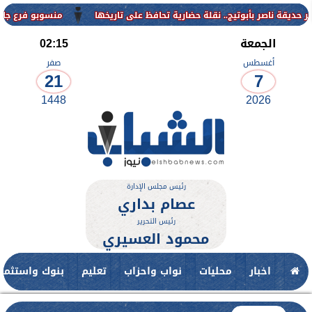
منسوبو فرع جامعة الأزهر للوجه ال
الجمعة
02:15
أغسطس
صفر
21
7
1448
2026
رئيس مجلس الإدارة
عصام بداري
رئيس التحرير
محمود العسيري
اخبار
محليات
نواب واحزاب
تعليم
بنوك واستثمار