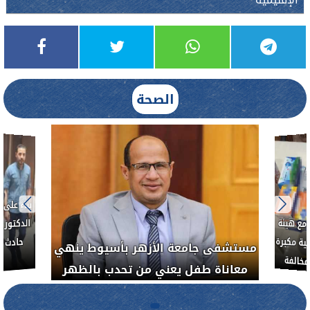
الصحة
بناءً عل
الدكتور 
حادث أ
مع هيئة
ة مكبرة
مستشفى جامعة الأزهر بأسيوط ينهي
خالفة
معاناة طفل يعني من تحدب بالظهر