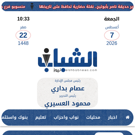
منسوبو فرع جامعة الأزهر 
الجمعة
10:33
أغسطس
صفر
22
7
1448
2026
رئيس مجلس الإدارة
عصام بداري
رئيس التحرير
محمود العسيري
اخبار
محليات
نواب واحزاب
تعليم
بنوك واستثمار