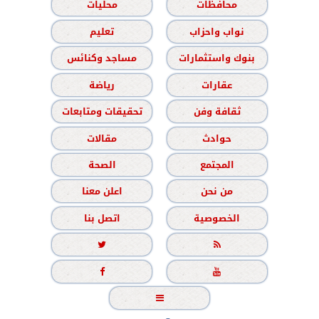
محافظات
محليات
نواب واحزاب
تعليم
بنوك واستثمارات
مساجد وكنائس
عقارات
رياضة
ثقافة وفن
تحقيقات ومتابعات
حوادث
مقالات
المجتمع
الصحة
من نحن
اعلن معنا
الخصوصية
اتصل بنا




