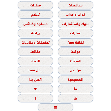
محافظات
محليات
نواب واحزاب
تعليم
بنوك واستثمارات
مساجد وكنائس
عقارات
رياضة
ثقافة وفن
تحقيقات ومتابعات
حوادث
مقالات
المجتمع
الصحة
من نحن
اعلن معنا
الخصوصية
اتصل بنا




