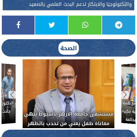
والتكنولوجيا والابتكار لدعم البحث العلمي بالصعيد
الصحة
بناءً عل
الدكتور 
حادث أ
مع هيئة
ة مكبرة
مستشفى جامعة الأزهر بأسيوط ينهي
خالفة
معاناة طفل يعني من تحدب بالظهر