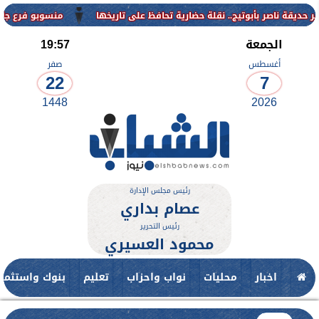
منسوبو فرع جامعة الأزهر لل
الجمعة
19:57
أغسطس
صفر
22
7
1448
2026
رئيس مجلس الإدارة
عصام بداري
رئيس التحرير
محمود العسيري
اخبار
محليات
نواب واحزاب
تعليم
بنوك واستثمار