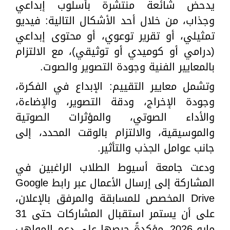
يدحض شائعة منتشرة بأسلوب إبداعي
وجذاب، من خلال أحد الأشكال التالية: فيديو
تمثيلي، أو تقرير توعوي، أو محتوى إبداعي
(درامي أو كوميدي أو توثيقي)، مع الالتزام
بالمعايير الفنية وجودة التصوير والصوت.
وتشمل معايير التقييم: الإبداع في الفكرة،
وجودة الإخراج، ودقة التصوير، والإضاءة،
والأداء الصوتي، والمؤثرات الصوتية
والموسيقية، والالتزام بالوقت المحدد، إلى
جانب عوامل الجذب والتأثير.
ودعت جامعة أسيوط الطلاب الراغبين في
المشاركة إلى إرسال الأعمال عبر رابط Google
Drive المخصص للمسابقة والمرفق بالإعلان،
على أن يستمر استقبال المشاركات حتى 31
مايو 2026، مؤكدةً حرصها على دعم المواهب