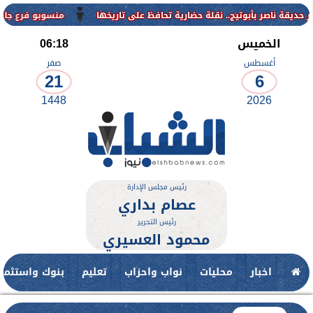
منسوبو فرع جامعة الأزهر للوجه القبل
الخميس
06:18
أغسطس
صفر
21
6
1448
2026
رئيس مجلس الإدارة
عصام بداري
رئيس التحرير
محمود العسيري
اخبار
محليات
نواب واحزاب
تعليم
بنوك واستثمار