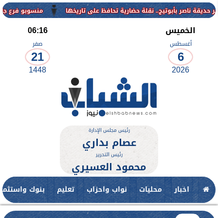
منسوبو فرع جامعة الأزهر لل
الخميس
06:16
أغسطس
صفر
21
6
1448
2026
رئيس مجلس الإدارة
عصام بداري
رئيس التحرير
محمود العسيري
اخبار
محليات
نواب واحزاب
تعليم
بنوك واستثمار