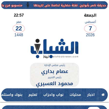
منسوبو فرع جامعة الأزهر للوجه القبل
الجمعة
22:57
أغسطس
صفر
22
7
1448
2026
رئيس مجلس الإدارة
عصام بداري
رئيس التحرير
محمود العسيري
اخبار
محليات
نواب واحزاب
تعليم
بنوك واستثمار