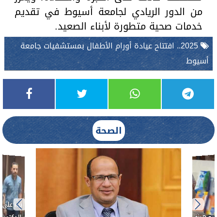
من الدور الريادي لجامعة أسيوط في تقديم
خدمات صحية متطورة لأبناء الصعيد.
2025.. افتتاح عيادة أورام الأطفال بمستشفيات جامعة
أسيوط
الصحة
بناءً عل
الدكتور 
حادث أ