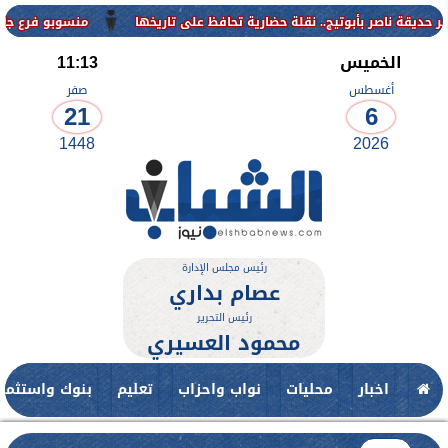
منسوبو فرع جامعة الأزهر لل
الخميس
11:13
أغسطس
صفر
21
6
1448
2026
رئيس مجلس الإدارة
عصام بداري
رئيس التحرير
محمود العسيري
اخبار
محليات
نواب واحزاب
تعليم
بنوك واستثمار