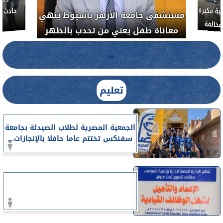
مستشفى 
رم خبيث
الدواء المصرية يشن حملة رقابية مكبرة
معاناة 
لضبط المنشآت الطبية المخالفة.....
تعليم
الجمعية المصرية لطلاب الصيدلة بجامعة
سفنكس تختتم عاما حافلا بالإنجازات...