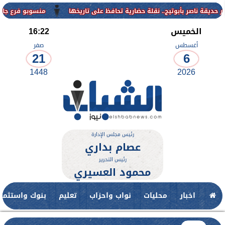
منسوبو فرع جامعة الأزهر للوجه القبلي 
الخميس
16:22
أغسطس
صفر
21
6
1448
2026
رئيس مجلس الإدارة
عصام بداري
رئيس التحرير
محمود العسيري
اخبار
محليات
نواب واحزاب
تعليم
بنوك واستثمار