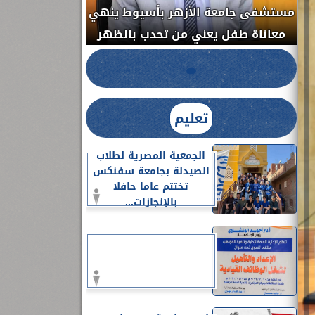
مستشفى جامعة ا
الدواء المصرية يشن حملة رقابية مكبرة
معاناة طفل يعن
لضبط المنشآت الطبية المخالفة.....
تعليم
الجمعية المصرية لطلاب
الصيدلة بجامعة سفنكس
تختتم عاما حافلا
بالإنجازات...