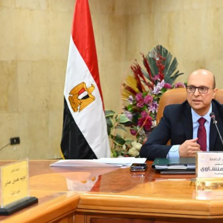
رئيس جامعة بني سويف نجاحاً طبياً
والحنجرة ينجح في استئصال ورم خبيث
جديد بمستشفيات الجامعة
...
من...