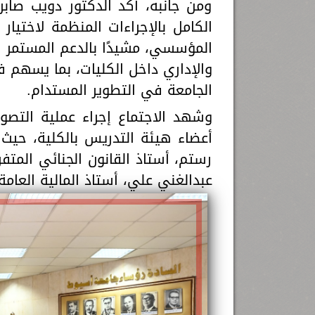
ومن جانبه، أكد الدكتور دويب صابر
الكامل بالإجراءات المنظمة لاختيار
المؤسسي، مشيدًا بالدعم المستمر الذ
والإداري داخل الكليات، بما يسهم في
الجامعة في التطوير المستدام.
وشهد الاجتماع إجراء عملية التص
أعضاء هيئة التدريس بالكلية، حيث 
رستم، أستاذ القانون الجنائي المتفر
عبدالغني علي، أستاذ المالية العامة ا