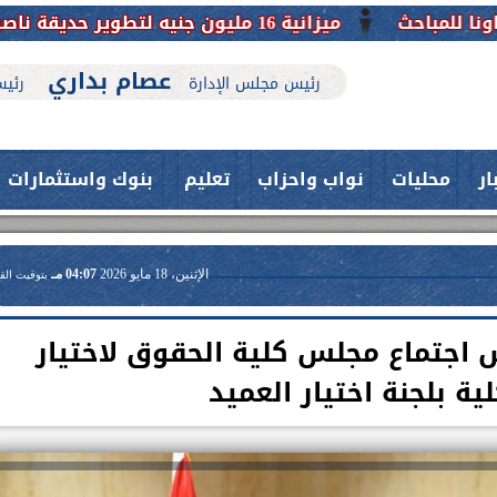
ا
عصام بداري
رئيس مجلس الإدارة
رئيس
ار
محليات
نواب واحزاب
تعليم
بنوك واستثمارات
الإثنين، 18 مايو 2026
04:07 مـ
بتوقيت الق
 اجتماع مجلس كلية الحقوق لاختيار
ية بلجنة اختيار العميد
حدث بمستشفيات جامعة اسيوط....
اعلن الدكتور طارق على ، القائم بأعمال
فريق طبي بقسم الأنف والأذن