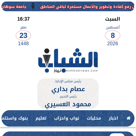
وير والأعمال مستمرة لباقي المناطق
جامعة سوهاج الأهلية تعلن فتح باب التقدم للقبول ل
السبت
16:37
أغسطس
صفر
23
8
1448
2026
رئيس مجلس الإدارة
عصام بداري
رئيس التحرير
محمود العسيري
اخبار
محليات
نواب واحزاب
تعليم
بنوك واستثمار