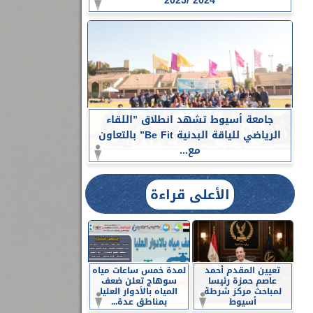
2024 /2025
جامعة أسيوط تشهد انطلاق ”اللقاء
الرياضي للياقة البدنية Be Fit” بالتعاون
مع...
الأعلى قراءة
تعيين المقدم أحمد
لمدة خمس ساعات مياه
عاصم حمزة رئيسا
سوهاج تعلن ضعف
لمباحث مركز شرطة
المياه بالأدوار العليا
أسيوط
بمناطق عدة...