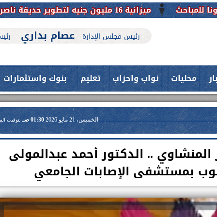
ميزانية 16 مليون جنيه لتطوير حديقة ناصر بأبوتيج.. نقلة حضارية تحافظ على تاريخها
عصام بداري
رئيس مجلس الإدارة
رئيس
ار
محليات
نواب واحزاب
تعليم
بنوك واستثمارات
الخميس، 21 مايو 2026
01:30 صـ
بتوقيت الق
ر المنشاوي .. الدكتور أحمد عبدالمولى
نوب بمستشفى الإصابات الجامعي
حدث بمستشفيات جامعة اسيوط....
فريق طبي بقسم الأنف والأذن
العلاج الحر بمنفلوط بالتعاون مع هيئة