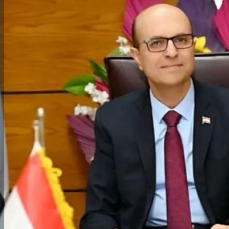
والحنجرة ينجح في استئصال ورم خبيث
الدواء المصرية يشن حملة رقابية مكبرة
لضبط المنشآت الطبية المخالفة
من...
.....