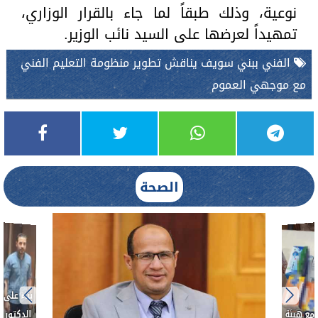
نوعية، وذلك طبقاً لما جاء بالقرار الوزاري،
تمهيداً لعرضها على السيد نائب الوزير.
الفني ببني سويف يناقش تطوير منظومة التعليم الفني
مع موجهي العموم
الصحة
بناءً عل
الدكتور 
حادث أ
مع هيئة