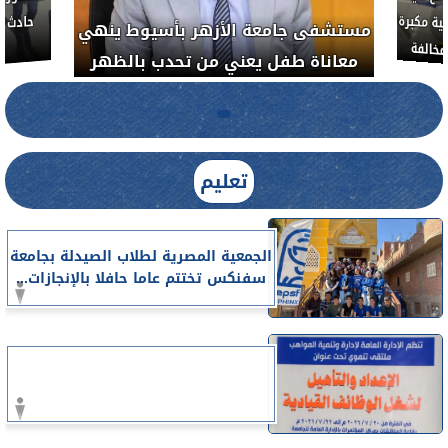
ة مكبرة
مستشفى جامعة الأزهر بأسيوط ينهي
خالفة
معاناة طفل يعني من تحدب بالظهر
تعليم
الجمعية المصرية لطلاب الصيدلة بجامعة
سفنكس تختتم عاما حافلا بالإنجازات...