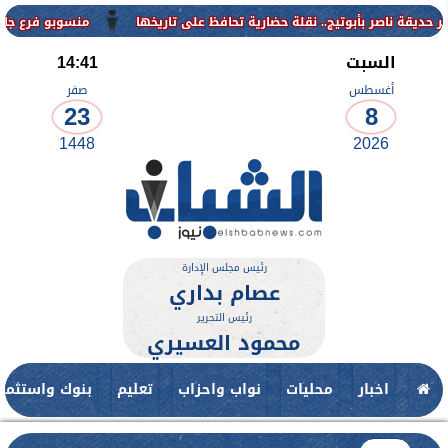
منسوبو فرع جامعة الأزهر للو
السبت
14:41
أغسطس
صفر
23
8
1448
2026
رئيس مجلس الإدارة
عصام بداري
رئيس التحرير
محمود العسيري
اخبار
محليات
نواب واحزاب
تعليم
بنوك واستثمار