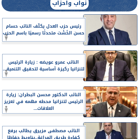
نواب واحزاب
رئيس حزب العدل يكلّف النائب حسام
حسن الخُشْت متحدثًا رسميًا باسم الحزب
النائب عمرو عويضه : زيارة الرئيس
لتنزانيا ركيزة أساسية لتحقيق التنمية...
النائب الدكتور محسن البطران: زيارة
الرئيس لتنزانيا محطه مهمه في تعزيز
العلاقات...
النائب مصطفى مزيرق يطالب برفع
كفاءة طريق المراغة..بناويط حفاظا