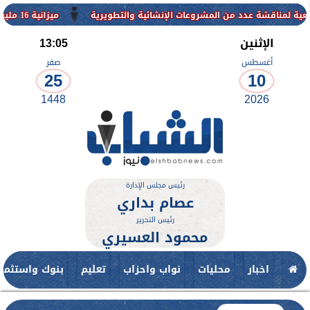
ة عدد من المشروعات الإنشائية والتطويرية
ميزانية 16 مليون جنيه لتطوير حديقة ناصر بأبوتيج.. نقلة حضارية تحافظ على تاريخها
الإثنين
13:05
أغسطس
صفر
25
10
1448
2026
رئيس مجلس الإدارة
عصام بداري
رئيس التحرير
محمود العسيري
اخبار
محليات
نواب واحزاب
تعليم
بنوك واستثمار