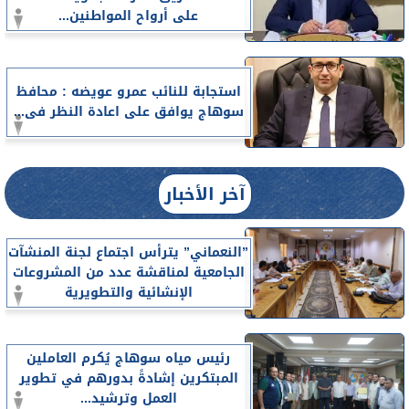
على أرواح المواطنين...
استجابة للنائب عمرو عويضه : محافظ
سوهاج يوافق على اعادة النظر فى...
آخر الأخبار
”النعماني” يترأس اجتماع لجنة المنشآت
الجامعية لمناقشة عدد من المشروعات
الإنشائية والتطويرية
رئيس مياه سوهاج يُكرم العاملين
المبتكرين إشادةً بدورهم في تطوير
العمل وترشيد...