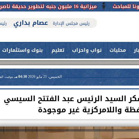
ميزانية 16 مليون جنيه لتطوير حديقة ناصر بأبوتيج.. نقلة حضارية تحافظ على تاريخها
عصام بداري
رئيس مجلس الإدارة
رئيس
ار
محليات
نواب واحزاب
تعليم
بنوك واستثمارات
الخميس، 21 مايو 2026
04:30 مـ
بتوقيت الق
كر السيد الرئيس عبد الفتتح السيسي
فظة واللامركزية غير موجودة
حدث بمستشفيات جامعة اسيوط....
فريق طبي بقسم الأنف والأذن
العلاج الحر بمنفلوط بالتعاون مع هيئة