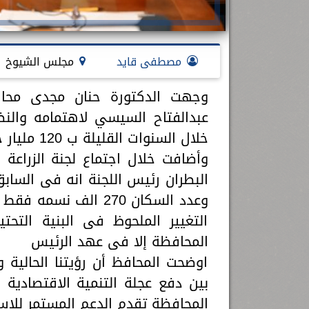
مصطفى قايد
مجلس الشيوخ
وجهت الدكتورة حنان مجدى محافظ
عبدالفتاح السيسي لاهتمامه وال
خلال السنوات القليلة ب 120 مليار جنيه
وأضافت خلال اجتماع لجنة الزراعة
البطران رئيس اللجنة انه فى الساب
وعدد السكان 270 الف
التغيير الملحوظ فى البنية التح
المحافظة إلا فى عهد الرئيس
اوضحت المحافظ أن رؤيتنا الحالية و
بين دفع عجلة التنمية الاقتصادية 
المحافظة تقدم الدعم المستمر للاست