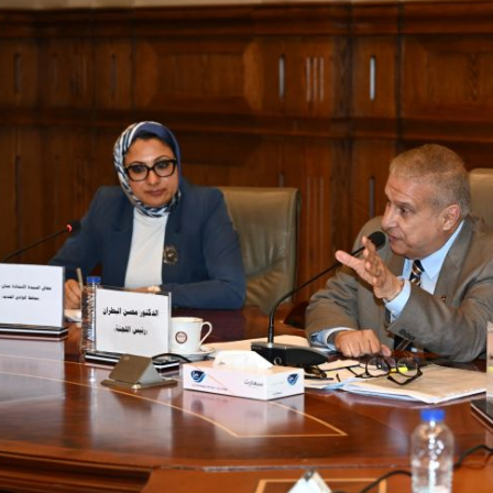
والحنجرة ينجح في استئصال ورم خبيث
الدواء المصرية يشن حملة رقابية مكبرة
لضبط المنشآت الطبية المخالفة
من...
.....