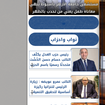
مستشفى جامعة الأزهر بأسيوط ينهي
الج
معاناة طفل يعني من تحدب بالظهر
نواب واحزاب
رئيس حزب العدل يكلّف
النائب حسام حسن الخُشْت
متحدثًا رسميًا باسم الحزب
النائب عمرو عويضه : زيارة
الرئيس لتنزانيا ركيزة
أساسية لتحقيق التنمية...