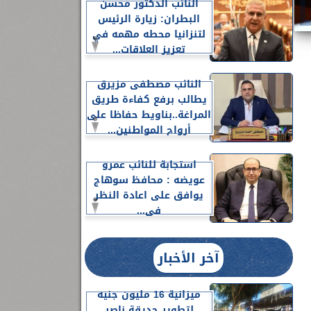
النائب الدكتور محسن
البطران: زيارة الرئيس
لتنزانيا محطه مهمه في
تعزيز العلاقات...
النائب مصطفى مزيرق
يطالب برفع كفاءة طريق
المراغة..بناويط حفاظا على
أرواح المواطنين...
استجابة للنائب عمرو
عويضه : محافظ سوهاج
يوافق على اعادة النظر
فى...
آخر الأخبار
ميزانية 16 مليون جنيه
لتطوير حديقة ناصر