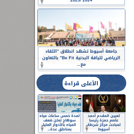
2024 /2025
جامعة أسيوط تشهد انطلاق ”اللقاء
الرياضي للياقة البدنية Be Fit” بالتعاون
مع...
الأعلى قراءة
تعيين المقدم أحمد
لمدة خمس ساعات مياه
عاصم حمزة رئيسا
سوهاج تعلن ضعف
لمباحث مركز شرطة
المياه بالأدوار العليا
أسيوط
بمناطق عدة...