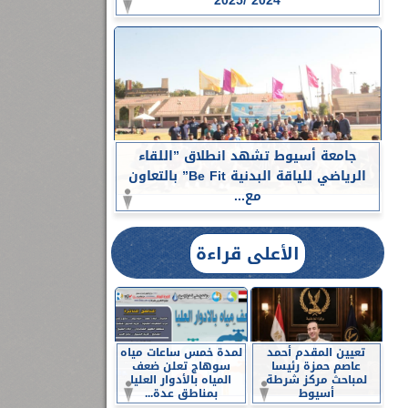
2024 /2025
جامعة أسيوط تشهد انطلاق ”اللقاء
الرياضي للياقة البدنية Be Fit” بالتعاون
مع...
الأعلى قراءة
تعيين المقدم أحمد
لمدة خمس ساعات مياه
عاصم حمزة رئيسا
سوهاج تعلن ضعف
لمباحث مركز شرطة
المياه بالأدوار العليا
أسيوط
بمناطق عدة...