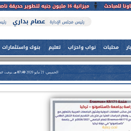
ميزانية 16 مليون جنيه لتطوير حديقة ناصر بأبوتيج.. نقلة حضارية تحافظ على تاريخها
عصام بداري
رئيس مجلس الإدارة
رئيس
ار
محليات
نواب واحزاب
تعليم
بنوك واستثمارات
الخميس، 21 مايو 2026
07:40 مـ
بتوقيت الق
حدث بمستشفيات جامعة اسيوط....
فريق طبي بقسم الأنف والأذن
العلاج الحر بمنفلوط بالتعاون مع هيئة