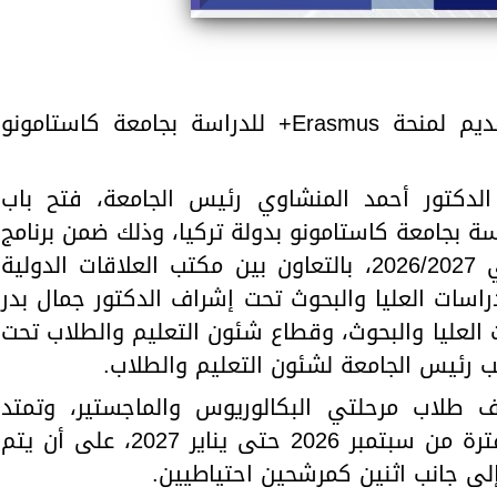
جامعة أسيوط تعلن فتح باب التقديم لمنحة Erasmus+ للدراسة بجامعة كاستامونو
الدكتور أحمد المنشاوي رئيس الجامعة، فتح باب
سة بجامعة كاستامونو بدولة تركيا، وذلك ضمن برنامج
"Erasmus+ KA171" للعام الجامعي 2026/2027، بالتعاون بين مكتب العلاقات الدولية
راسات العليا والبحوث تحت إشراف الدكتور جمال بدر
 العليا والبحوث، وقطاع شئون التعليم والطلاب تحت
ب رئيس الجامعة لشئون التعليم والطلاب.
ف طلاب مرحلتي البكالوريوس والماجستير، وتمتد
الدراسة لمدة أربعة أشهر خلال الفترة من سبتمبر 2026 حتى يناير 2027، على أن يتم
لى جانب اثنين كمرشحين احتياطيين.