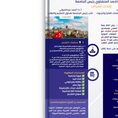
والحنجرة ينجح في استئصال ورم خبيث
الدواء المصرية يشن حملة رقابية مكبرة
لضبط المنشآت الطبية المخالفة
من...
.....