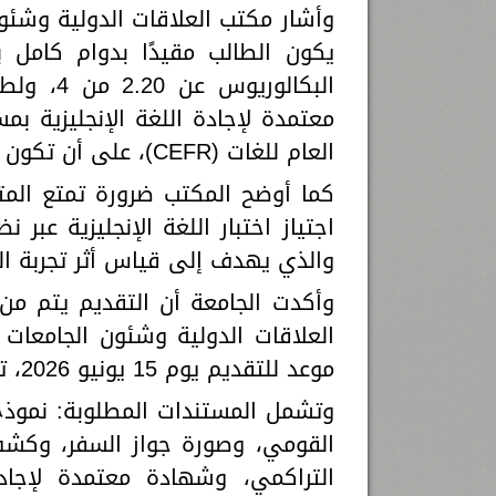
وأشار مكتب العلاقات الدولية وشئو
يكون الطالب مقيدًا بدوام كامل 
العام للغات (CEFR)، على أن تكون صادرة خلال آخر خمس سنوات.
كما أوضح المكتب ضرورة تمتع المت
والذي يهدف إلى قياس أثر تجربة ال
وأكدت الجامعة أن التقديم يتم من
العلاقات الدولية وشئون الجامعات ا
موعد للتقديم يوم 15 يونيو 2026، تمهيدًا لتشكيل لجنة لاختيار أفضل المرشحين للمنحة.
وتشمل المستندات المطلوبة: نموذج 
القومي، وصورة جواز السفر، وكشف 
التراكمي، وشهادة معتمدة لإجادة ا