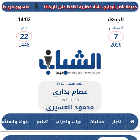
منسوبو فرع جامعة الأزهر للوجه ا
الجمعة
14:03
أغسطس
صفر
22
7
1448
2026
رئيس مجلس الإدارة
عصام بداري
رئيس التحرير
محمود العسيري
اخبار
محليات
نواب واحزاب
تعليم
بنوك واستثمار