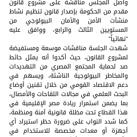
واصل المجلس مناقشة على مشروع قانون
مقدم من الحكومة بإصدار قانون تنظيم نشاط
منشآت الأمن والأمان البيولوجي من
المستويين الثالث والرابع، ووافق عليه
"نهائياً"
شهدت الجلسة مناقشات موسعة ومستفيضة
لمشروع القانون، حيث أكدوا أنه يمثل حائط
صد لحماية المجتمع المصري من التهديدات
والمخاطر البيولوجية الناشئة، ويسهم في
دعم الاقتصاد القومي من خلال تقنين أوضاع
البحث العلمي في مجالات اللقاحات والأمصال،
بما يضمن استمرار ريادة مصر الإقليمية في
هذا القطاع تحت مظلة قانونية آمنة ومنظمة،
كما شدد النواب على ضرورة حظر استيراد أي
أجهزة أو معدات مخصصة للاستخدام في