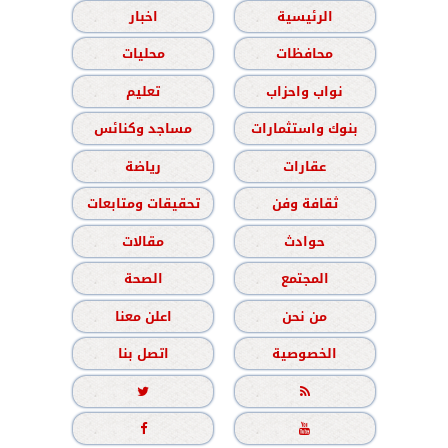
الرئيسية
اخبار
محافظات
محليات
نواب واحزاب
تعليم
بنوك واستثمارات
مساجد وكنائس
عقارات
رياضة
ثقافة وفن
تحقيقات ومتابعات
حوادث
مقالات
المجتمع
الصحة
من نحن
اعلن معنا
الخصوصية
اتصل بنا



