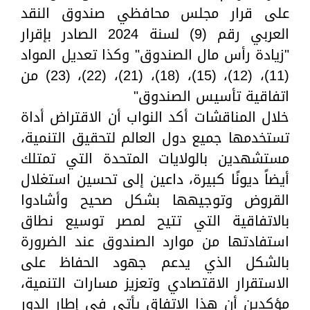
على قرار مجلس محافظي صندوق النقد
العربي رقم (9) لسنة 2024 الصادر بإقرار
"زيادة رأس مال الصندوق" وكذا تعديل المواد
(11)، (12)، (15)، (18)، (21)، (22)، (23) من
اتفاقية تأسيس الصندوق"
خلال المناقشات أكد النواب أن الاقتراض أداة
تستخدمها جميع دول العالم لتحقيق التنمية،
مستشهدين بالولايات المتحدة التي تمتلك
أيضاً ديونًا كبيرة، داعين إلى تحسين استغلال
القروض وتوجيهها بشكل صحيح وأشادوا
بالاتفاقية التي تتيح لمصر توسيع نطاق
استفادتها من موارد الصندوق عند الضرورة
بالشكل الذي يدعم جهود الحفاظ على
الاستقرار الاقتصادي وتعزيز مسارات التنمية،
مؤكدين أن هذا الاتفاق يأتي في إطار الدور