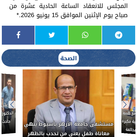
المجلس للانعقاد الساعة الحادية عشرة من
صباح يوم الإثنين الموافق 15 يونيو 2026.*
الصحة
ط....
لأذن
العلاج الحر بمنفلوط بالتعاون مع هيئة
مستشفى 
رم خبيث
الدواء المصرية يشن حملة رقابية مكبرة
معاناة 
لضبط المنشآت الطبية المخالفة.....