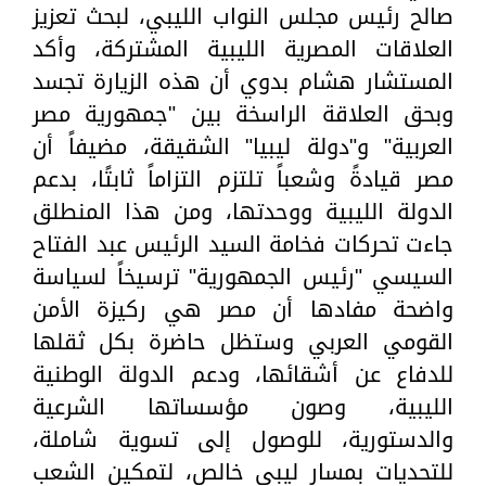
صالح رئيس مجلس النواب الليبي، لبحث تعزيز
العلاقات المصرية الليبية المشتركة، وأكد
المستشار هشام بدوي أن هذه الزيارة تجسد
وبحق العلاقة الراسخة بين "جمهورية مصر
العربية" و"دولة ليبيا" الشقيقة، مضيفاً أن
مصر قيادةً وشعباً تلتزم التزاماً ثابتًا، بدعم
الدولة الليبية ووحدتها، ومن هذا المنطلق
جاءت تحركات فخامة السيد الرئيس عبد الفتاح
السيسي "رئيس الجمهورية" ترسيخاً لسياسة
واضحة مفادها أن مصر هي ركيزة الأمن
القومي العربي وستظل حاضرة بكل ثقلها
للدفاع عن أشقائها، ودعم الدولة الوطنية
الليبية، وصون مؤسساتها الشرعية
والدستورية، للوصول إلى تسوية شاملة،
للتحديات بمسار ليبي خالص، لتمكين الشعب