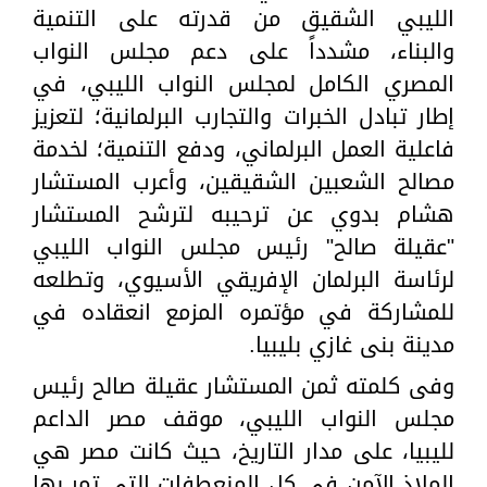
الليبي الشقيق من قدرته على التنمية
والبناء، مشدداً على دعم مجلس النواب
المصري الكامل لمجلس النواب الليبي، في
إطار تبادل الخبرات والتجارب البرلمانية؛ لتعزيز
فاعلية العمل البرلماني، ودفع التنمية؛ لخدمة
مصالح الشعبين الشقيقين، وأعرب المستشار
هشام بدوي عن ترحيبه لترشح المستشار
"عقيلة صالح" رئيس مجلس النواب الليبي
لرئاسة البرلمان الإفريقي الأسيوي، وتطلعه
للمشاركة في مؤتمره المزمع انعقاده في
مدينة بنى غازي بليبيا.
وفى كلمته ثمن المستشار عقيلة صالح رئيس
مجلس النواب الليبي، موقف مصر الداعم
لليبيا، على مدار التاريخ، حيث كانت مصر هي
الملاذ الآمن في كل المنعطفات التي تمر بها