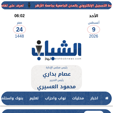
بالمدن الجامعية بجامعة الأزهر
تعرف على تفاصيل وشروط القبول بالمعا
الأحد
06:02
أغسطس
صفر
24
9
1448
2026
رئيس مجلس الإدارة
عصام بداري
رئيس التحرير
محمود العسيري
اخبار
محليات
نواب واحزاب
تعليم
بنوك واستثمار