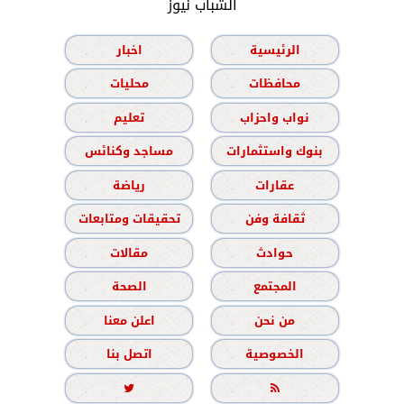
الشباب نيوز
الرئيسية
اخبار
محافظات
محليات
نواب واحزاب
تعليم
بنوك واستثمارات
مساجد وكنائس
عقارات
رياضة
ثقافة وفن
تحقيقات ومتابعات
حوادث
مقالات
المجتمع
الصحة
من نحن
اعلن معنا
الخصوصية
اتصل بنا

