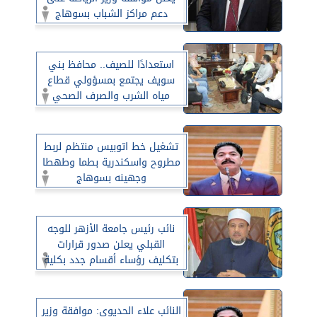
دعم مراكز الشباب بسوهاج
استعدادًا للصيف.. محافظ بني
سويف يجتمع بمسؤولي قطاع
مياه الشرب والصرف الصحي
لاستعراض حلول النقاط الساخنة
ومتابعة خطط تحسين الخدمة
تشغيل خط اتوبيس منتظم لربط
مطروح واسكندرية بطما وطهطا
وجهينه بسوهاج
نائب رئيس جامعة الأزهر للوجه
القبلي يعلن صدور قرارات
بتكليف رؤساء أقسام جدد بكلية
الدراسات الإسلامية والعربية
للبنات بسوهاج
النائب علاء الحديوى: موافقة وزير