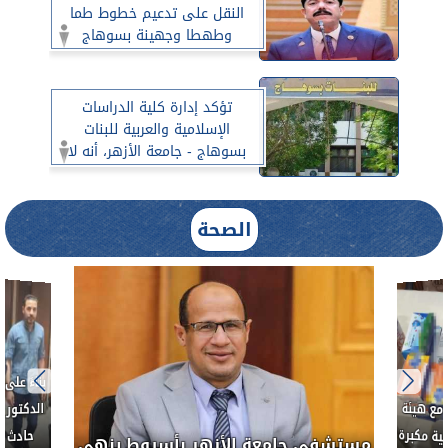
النقل على تدعيم خطوط طما
وطهطا وجهينة بسوهاج
تؤكد إدارة كلية الدراسات
الإسلامية والعربية للبنات
بسوهاج - جامعة الأزهر، أنه لا
صحة على الإطلاق لما تم تداوله
عبر بعض وسائل التواصل
الاجتماعي بشأن إصابة طالبات
الصحة
المدينة الجامعية.
ط....
لأذن
العلاج الحر بمنفلوط بالتعاون مع هيئة
مستشفى 
رم خبيث
الدواء المصرية يشن حملة رقابية مكبرة