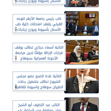
الأسنان بأسيوط ويوزع زجاجات
المياه والبسكويت على الطلاب
نائب رئيس جامعة الأزهر للوجه
القبلي يتفقد امتحانات كلية طب
الأسنان بأسيوط ويوزع زجاجات
المياه والبسكويت على الطلاب
النائبة أسماء حجازي تطالب بوقف
قرارات الإزالة مؤقتًا لحين مراجعة
الأحوزة العمرانية بسوهاج
النائبة غادة الضبع عضو مجلس
الشيوخ تطالب بتشغيل رحلات
الطيران سوهاج واسيوط للقاهرة
والعكس.
النائب عبد اللطيف أبو الشيخ
يعلن موافقة وزير الرياضة على