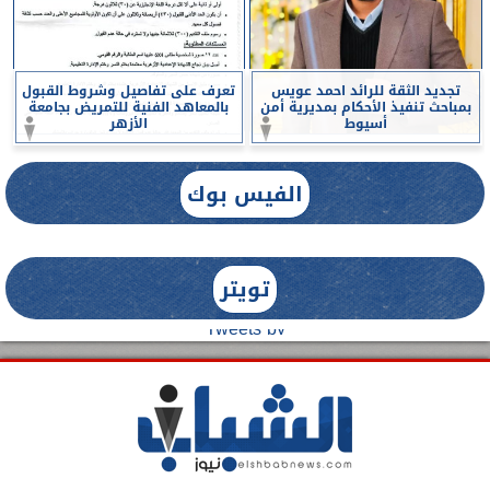
تجديد الثقة للرائد احمد عويس
تعرف على تفاصيل وشروط القبول
بمباحث تنفيذ الأحكام بمديرية أمن
بالمعاهد الفنية للتمريض بجامعة
أسيوط
الأزهر
الفيس بوك
تويتر
Tweets by