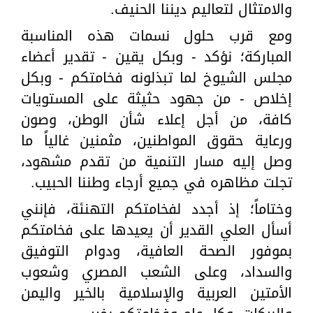
والامتثال لتعاليم ديننا الحنيف.
ومع قرب حلول نسمات هذه المناسبة
المباركة؛ نؤكد - وبكل يقين - تقدير أعضاء
مجلس الشيوخ لما تبذلونه فخامتكم - وبكل
إخلاص - من جهود حثيثة على المستويات
كافة، من أجل إعلاء شأن الوطن، وصون
ورعاية حقوق المواطنين، مثمنين غالياً ما
وصل إليه مسار التنمية من تقدم مشهود،
تجلت مظاهره في جميع أرجاء وطننا الحبيب.
وختاماً؛ إذ أجدد لفخامتكم التهنئة، فإنني
أسأل العلي القدير أن يعيدها على فخامتكم
بموفور الصحة العافية، ودوام التوفيق
والسداد، وعلى الشعب المصري وشعوب
الأمتين العربية والإسلامية بالخير واليمن