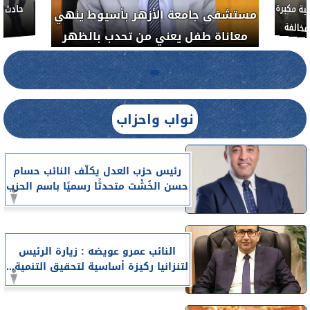
ة مكبرة
مستشفى جامعة الأزهر بأسيوط ينهي
خالفة
معاناة طفل يعني من تحدب بالظهر
نواب واحزاب
رئيس حزب العدل يكلّف النائب حسام
حسن الخُشْت متحدثًا رسميًا باسم الحزب
النائب عمرو عويضه : زيارة الرئيس
لتنزانيا ركيزة أساسية لتحقيق التنمية...