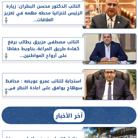
النائب الدكتور محسن البطران: زيارة
الرئيس لتنزانيا محطه مهمه في تعزيز
العلاقات...
النائب مصطفى مزيرق يطالب برفع
كفاءة طريق المراغة..بناويط حفاظا
على أرواح المواطنين...
استجابة للنائب عمرو عويضه : محافظ
سوهاج يوافق على اعادة النظر فى...
آخر الأخبار