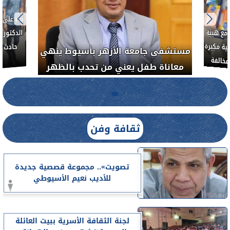
....
أذن
العلاج الحر بمنفلوط بالتعاون مع هيئة
م خبيث
مستشفى ج
الدواء المصرية يشن حملة رقابية مكبرة
معاناة 
لضبط المنشآت الطبية المخالفة.....
ثقافة وفن
تصويت».. مجموعة قصصية جديدة
للأديب نعيم الأسيوطي
لجنة الثقافة الأسرية ببيت العائلة