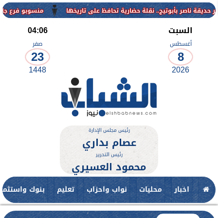
منسوبو فرع جامعة الأزهر للوجه
السبت
04:06
أغسطس
صفر
23
8
1448
2026
رئيس مجلس الإدارة
عصام بداري
رئيس التحرير
محمود العسيري
اخبار
محليات
نواب واحزاب
تعليم
بنوك واستثمار